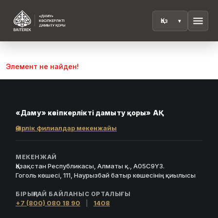
menu
Элемент не найден!
«Даму» кәсіпкерлікті дамыту қоры» АҚ
Өңірлік филиалдар мекенжайы
МЕКЕНЖАЙ
Қазақстан Республикасы, Алматы қ., A05C9Y3.
Гоголь көшесі, 111, Наурызбай батыр көшесінің қиылысы
БІРЫҢҒАЙ БАЙЛАНЫС ОРТАЛЫҒЫ
+7 (800) 080 18 90
|
1408