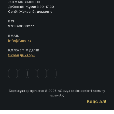
ЖҰМЫС УАҚЫТЫ
Дүйсенбі–Жұма: 8:30–17:30
Сенбі–Жексенбі: демалыс
БСН
970840000277
EMAIL
info@fund.kz
ҚОЛЖЕТІМДІЛІК
Экран дикторы
Барлық құқықтар қорғалған © 2026. «Даму» кәсіпкерлікті дамыту
қоры» АҚ
Кеңес ал!