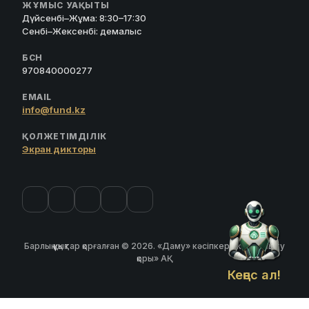
ЖҰМЫС УАҚЫТЫ
Дүйсенбі–Жұма: 8:30–17:30
Сенбі–Жексенбі: демалыс
БСН
970840000277
EMAIL
info@fund.kz
ҚОЛЖЕТІМДІЛІК
Экран дикторы
Барлық құқықтар қорғалған © 2026. «Даму» кәсіпкерлікті дамыту
қоры» АҚ
Кеңес ал!