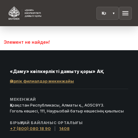
menu
Элемент не найден!
«Даму» кәсіпкерлікті дамыту қоры» АҚ
Өңірлік филиалдар мекенжайы
МЕКЕНЖАЙ
Қазақстан Республикасы, Алматы қ., A05C9Y3.
Гоголь көшесі, 111, Наурызбай батыр көшесінің қиылысы
БІРЫҢҒАЙ БАЙЛАНЫС ОРТАЛЫҒЫ
+7 (800) 080 18 90
|
1408