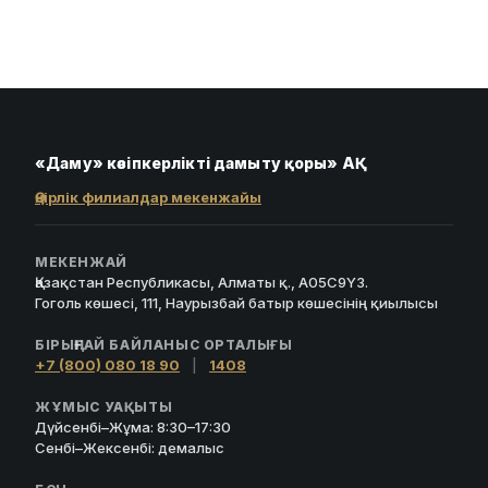
«Даму» кәсіпкерлікті дамыту қоры» АҚ
Өңірлік филиалдар мекенжайы
МЕКЕНЖАЙ
Қазақстан Республикасы, Алматы қ., A05C9Y3.
Гоголь көшесі, 111, Наурызбай батыр көшесінің қиылысы
БІРЫҢҒАЙ БАЙЛАНЫС ОРТАЛЫҒЫ
+7 (800) 080 18 90
|
1408
ЖҰМЫС УАҚЫТЫ
Дүйсенбі–Жұма: 8:30–17:30
Сенбі–Жексенбі: демалыс