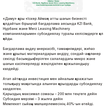
«Даму» қоры «Іскер Аймақ» атты шағын бизнесті
қолдайтын бірыңғай бағдарлама аясында KZI Bank,
Нұрбанк және Merz Leasing Machinery
компанияларымен субсидиялау туралы келісімдерге қол
қойды.
Бағдарлама өңдеу өнеркәсібі, тамақ өнімдері, жиһаз
және құрылыс материалдарын өндіру, сондай-ақ қолөнер
секілді басымдық берілген салалардағы микро және
шағын кәсіпкерлерді жеңілдікпен қаржыландыру
көздейді.
Атап айтқанда инвестиция мен айналым қаражатын
толықтыру мақсатында алынған қарыздарды субсидиялау
көзделген.
Қарыздың максимал сомасы – 200 млн теңгеге дейін
Субсидия мерзімі – 3 жылға дейін
Мемлекет сыйақы мөлшерлемесінің 40%-ын өтейді.