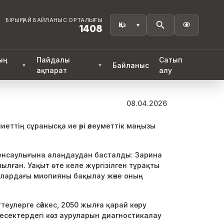
БІРЫҢҒАЙ БАЙЛАНЫС ОРТАЛЫҒЫ

1408
ың
Пайдалы
Сатып
Байланыс
▼
▼
ақпарат
алу
08.04.2026
ттің сұранысқа ие әрі әлеуметтік маңызы
енсаулығына алаңдаудан басталды: Зарина
лған. Уақыт өте келе жүргізілген тұрақты
лалардағы миопияны бақылау және оның
еулерге сәйкес, 2050 жылға қарай көру
ресектердегі көз ауруларын диагностикалау