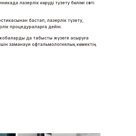
ада лазерлік көруді түзету бөлімі сәтті
стикасынан бастап, лазерлік түзету,
лік процедураларға дейін.
ды жобаларды да табысты жүзеге асыруға
үшін заманауи офтальмологиялық көмектің