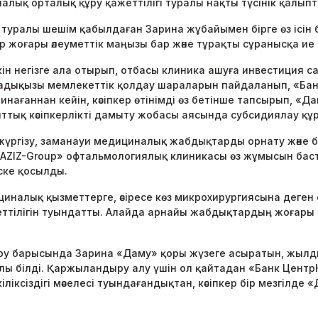
лық орталық құру қажеттілігі туралы нақты түсінік қалыпт
алы шешім қабылдаған Зарина жұбайымен бірге өз ісін баст
 жоғары әлеуметтік маңызы бар және тұрақты сұранысқа и
 негізге ала отырып, отбасы клиника ашуға инвестиция с
дықызы мемлекеттік қолдау шараларын пайдаланып, «Банк 
ғаннан кейін, кәсіпкер өтінімді өз бетінше тапсырып, «Дам
ттық кәсіпкерлікті дамыту жобасы аясында субсидиялау қ
үргізу, заманауи медициналық жабдықтарды орнату және б
AZIZ-Group» офтальмологиялық клиникасы өз жұмысын бас
ске қосылды.
иналық қызметтерге, әсіресе көз микрохирургиясына деген 
жеттілігін туындатты. Алайда арнайы жабдықтардың жоғар
ыру барысында Зарина «Даму» қоры жүзеге асыратын, жылд
лы білді. Қаржыландыру алу үшін ол қайтадан «Банк Центр
ліксіздігі мәселесі туындағандықтан, кәсіпкер бір мезгілд