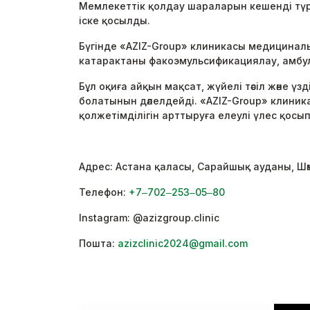
Мемлекеттік қолдау шараларын кешенді түрд
іске қосылды.
Бүгінде «AZIZ-Group» клиникасы медициналы
катарактаны факоэмульсификациялау, амбул
Бұл оқиға айқын мақсат, жүйелі тәсіл және 
болатынын дәлелдейді. «AZIZ-Group» клини
қолжетімділігін арттыруға елеулі үлес қосып
Адрес: Астана қаласы, Сарайшық ауданы, Шәм
Телефон:
+7‒702‒253‒05‒80
Instagram: @azizgroup.clinic
Пошта:
azizclinic2024@gmail.com