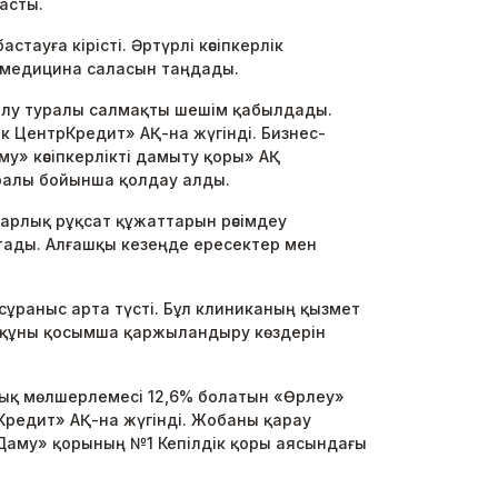
асты.
ауға кірісті. Әртүрлі кәсіпкерлік
е медицина саласын таңдады.
алу туралы салмақты шешім қабылдады.
ЦентрКредит» АҚ-на жүгінді. Бизнес-
у» кәсіпкерлікті дамыту қоры» АҚ
ұралы бойынша қолдау алды.
арлық рұқсат құжаттарын рәсімдеу
тады. Алғашқы кезеңде ересектер мен
сұраныс арта түсті. Бұл клиниканың қызмет
ы құны қосымша қаржыландыру көздерін
ық мөлшерлемесі 12,6% болатын «Өрлеу»
Кредит» АҚ-на жүгінді. Жобаны қарау
е «Даму» қорының №1 Кепілдік қоры аясындағы