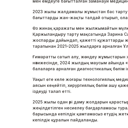
мен емдеуге бағытталған заманауи медицина
2023 жылы жалдамалы жұмыстан бас тарту тур
бағыттарды жан-жақты талдай отырып, олар
Өз жинақ қаражаты мен жылжымайтын мүлкін
Қаржыландыру тарту мақсатында Зарина Са
жоспарды дайындап, қажетті құжаттарды жина
тарапынан 2021–2025 жылдарға арналған Ұл
Ғимаратты сатып алу, жөндеу жұмыстарын ж
нәтижесінде, 2024 жылдың маусым айында «
балаларға арналған диагностикалық бөлім і
Уақыт өте келе жоғары технологиялық медиц
аясын кеңейтіп, хирургиялық бөлім ашу қа
іздеуді талап етті.
2025 жылы одан әрі даму жолдарын қараст
жеңілдетілген несиелеу бағдарламасы тура
барысында кепілдік қамтамасыз етудің жеткі
кепілдік құралын пайдаланды.