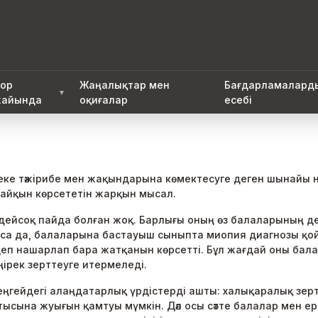
ор
Жаңалықтар мен
Бағдарламалард
▼
айында
оқиғалар
есебі
ке тәжірибе мен жақындарына көмектесуге деген шынайы ние
 айқын көрсететін жарқын мысал.
дейсоқ пайда болған жоқ. Барлығы оның өз балаларының д
маса да, балаларына бастауыш сыныпта миопия диагнозы қойы
ндеп нашарлап бара жатқанын көрсетті. Бұл жағдай оны ба
ірек зерттеуге итермеледі.
ңгейдегі алаңдатарлық үрдістерді ашты: халықаралық зертт
тысына жуығын қамтуы мүмкін. Дәл осы сәтте балалар мен е