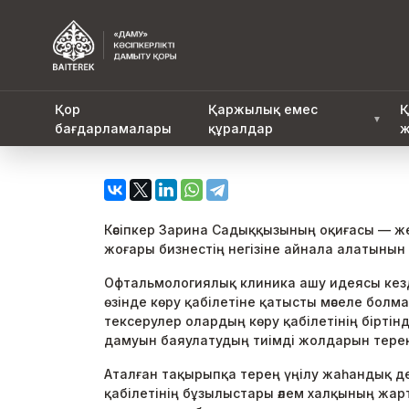
Қор
Қаржылық емес
Қ
▼
бағдарламалары
құралдар
ж
Кәсіпкер Зарина Садыққызының оқиғасы — же
жоғары бизнестің негізіне айнала алатынын
Офтальмологиялық клиника ашу идеясы кез
өзінде көру қабілетіне қатысты мәселе бол
тексерулер олардың көру қабілетінің бірті
дамуын баяулатудың тиімді жолдарын терең
Аталған тақырыпқа терең үңілу жаһандық де
қабілетінің бұзылыстары әлем халқының жар