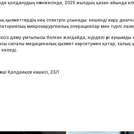
е қолданудың нәтижесінде, 2025 жылдың қазан айында клиник
қ қызметтердің кең спектрін ұсынады: кешенді көру диагно
аториялық микрохирургиялық операциялар мен түрлі лазер
үздіксіз даму ұмтылысы болған жағдайда, күрделі әрі ауқым
касы сапалы медициналық қызмет көрсетумен қатар, халық 
 келеді.
ші Қалдаяқов көшесі, 23/1