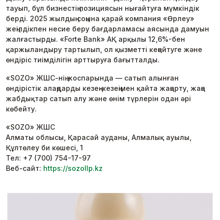
тауып, бұл бизнестің позициясын нығайтуға мүмкіндік
берді. 2025 жылдың соңына қарай компания «Өрлеу»
жеңілдікпен несие беру бағдарламасы аясында дамуын
жалғастырды. «Forte Bank» АҚ арқылы 12,6%-бен
қаржыландыру тартылып, ол қызметті кеңейтуге және
өндіріс тиімділігін арттыруға бағытталды.
«SOZO» ЖШС-нің жоспарында — сатып алынған
өндірістік алаңдарды кезең-кезеңімен қайта жаңарту, жаңа
жабдықтар сатып алу және өнім түрлерін одан әрі
көбейту.
«SOZO» ЖШС
Алматы облысы, Қарасай ауданы, Алмалық ауылы,
Құлтөлеу би көшесі, 1
Тел: +7 (700) 754-17-97
Веб-сайт:
https://sozollp.kz