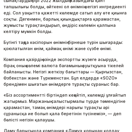
сынақтардың бірі 2022 жылдың жазындағы қант
тапшылығы болды, өйткені ол өнімнің негізгі ингредиенті
еді. Сол уақытта қажетті көлемде сатып алу өте қиынға
соқты. Дегенмен, барлық қиындықтарға қарамастан,
жұмысты тұрақтандырып, өндіріс көлемін қалпына
келтіру мүмкін болды.
Бүгінгі таңда кәсіпорын өнімнің бірнеше түрін шығарады:
қоюлатылған өнім, қаймақ өнімі және сүзбе өнімі.
Компания қазірдің өзінде экспортты жүзеге асыруда,
бірақ оның көлемі валюта бағамының ауытқуына тікелей
байланысты. Негізгі жеткізу бағыттары — Қырғызстан,
Өзбекстан және Түркменстан. Бұл елдерде «SOZO»
брендімен шығатын өнімдерге тұрақты сұраныс бар.
«Біз ассортиментті біртіндеп кеңейтіп, көлемді ұлғайтып
жатырмыз. Маржаның салыстырмалы түрде төмендігіне
қарамастан, тамақ өнімдері нарығы тұрақты әрі
сұранысқа ие болып қала беретінін түсінеміз», — деп
бөлісті негізін қалаушы.
Даму барысында компания «Даму» қорынан қолдау