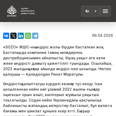
menu
06.04.2026
«SOZO» ЖШС-нің өндіріс жолы бірден басталған жоқ.
Бастапқыда компания тамақ өнімдерінің
дистрибуциясымен айналысты, бірақ уақыт өте келе
жеке өндірісті дамыту қажеттілігі туындады. Осылайша,
2022 жылдың қаңтар айында өндіріс іске қосылды. Негізін
қалаушы — Қалидолдин Ринат Маратұлы.
Өндірістің қалыптасуы күрделі кезеңге тұс келді. Іске
қосылғаннан кейін көп ұзамай 2022 жылғы «қаңтар
оқиғасы» орын алып, кәсіпорын жұмысы уақытша
тоқтатылды. Содан кейін Украинадағы қақтығысқа
байланысты жаһандық өзгерістер басталып, бұл валюта
бағамы мен шикізат құнына әсер етті. Ең ауыр