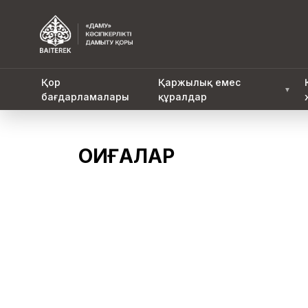
Қор
Қаржылық емес
▼
бағдарламалары
құралдар
ОҚИҒАЛАР