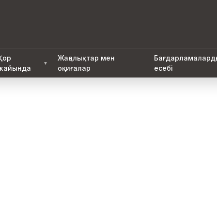
Қор
Жаңалықтар мен
Бағдарламаларды
▼
жайында
оқиғалар
есебі