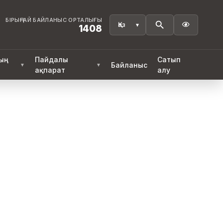
БІРЫҢҒАЙ БАЙЛАНЫС ОРТАЛЫҒЫ

1408
ң
Пайдалы
Сатып
Байланыс
▼
▼
ақпарат
алу