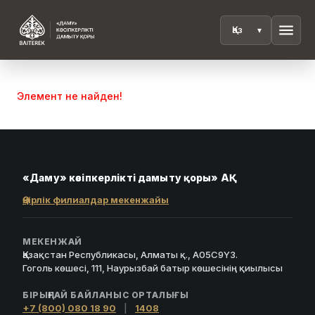
menu
Элемент не найден!
«Даму» кәсіпкерлікті дамыту қоры» АҚ
Өңірлік филиалдар мекенжайы
МЕКЕНЖАЙ
Қазақстан Республикасы, Алматы қ., A05C9Y3.
Гоголь көшесі, 111, Наурызбай батыр көшесінің қиылысы
БІРЫҢҒАЙ БАЙЛАНЫС ОРТАЛЫҒЫ
+7 (800) 080 18 90
|
1408