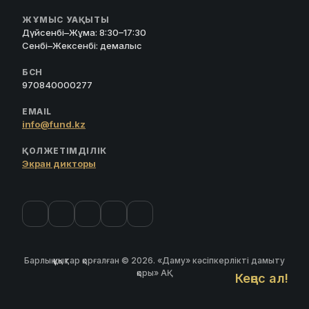
ЖҰМЫС УАҚЫТЫ
Дүйсенбі–Жұма: 8:30–17:30
Сенбі–Жексенбі: демалыс
БСН
970840000277
EMAIL
info@fund.kz
ҚОЛЖЕТІМДІЛІК
Экран дикторы
Барлық құқықтар қорғалған © 2026. «Даму» кәсіпкерлікті дамыту
қоры» АҚ
Кеңес ал!