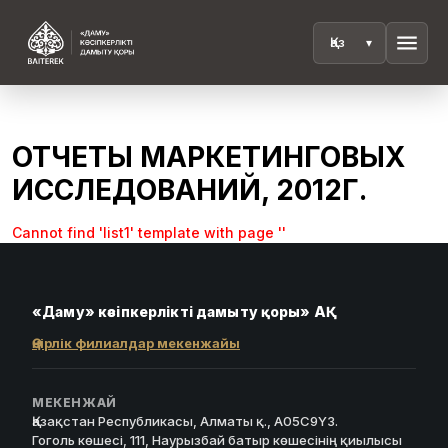
menu
ОТЧЕТЫ МАРКЕТИНГОВЫХ
ИССЛЕДОВАНИЙ, 2012Г.
Cannot find 'list1' template with page ''
«Даму» кәсіпкерлікті дамыту қоры» АҚ
Өңірлік филиалдар мекенжайы
МЕКЕНЖАЙ
Қазақстан Республикасы, Алматы қ., A05C9Y3.
Гоголь көшесі, 111, Наурызбай батыр көшесінің қиылысы