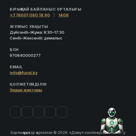
БІРЫҢҒАЙ БАЙЛАНЫС ОРТАЛЫҒЫ
+7 (800) 080 18 90
|
1408
ЖҰМЫС УАҚЫТЫ
Дүйсенбі–Жұма: 8:30–17:30
Сенбі–Жексенбі: демалыс
БСН
970840000277
EMAIL
info@fund.kz
ҚОЛЖЕТІМДІЛІК
Экран дикторы
Барлық құқықтар қорғалған © 2026. «Даму» кәсіпкерлікті дамыту