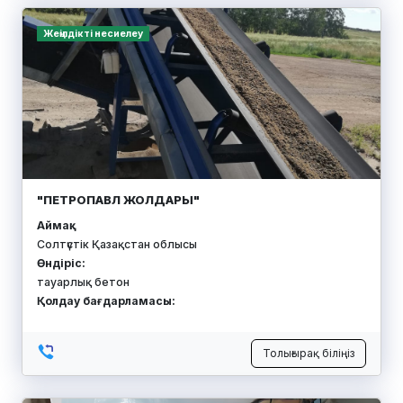
РЕГИОН 715
Аймақ:
Солтүстік Қазақстан облысы
Өндіріс:
корпустық жиһаз
Қолдау бағдарламасы:
Толығырақ біліңіз
Қорға кепілдік