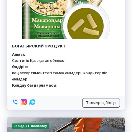
SADA KZ
Аймақ:
Солтүстік Қазақстан облысы
Өндіріс:
металл бұйымдар (соғылған қақпа)
Қолдау бағдарламасы:
Толығырақ біліңіз
Қорға кепілдік