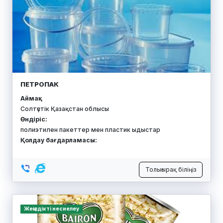
ШВЕЙНЫЙ САЛОН АЛЕНУШКА
Аймақ:
Солтүстік Қазақстан облысы
Өндіріс:
дайын бұйымдарда, бас киімдерде арнайы киімдерді
брендтеу сандық үлгілер қызметі
Қолдау бағдарламасы:
Толығырақ біліңіз
Қорға кепілдік