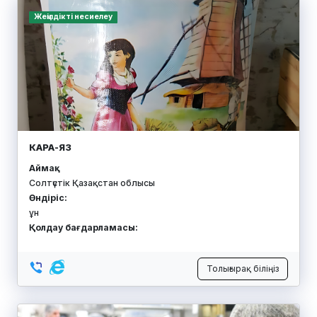
САТТАРОВА ТАТЬЯНА ИГОРЕВНА
Аймақ:
Солтүстік Қазақстан облысы
Өндіріс:
құлпытастар мен қабір тастары
Қолдау бағдарламасы:
Толығырақ біліңіз
Қорға кепілдік