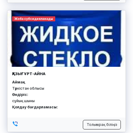
ТОО ДОРОЖНО-СТРОИТЕЛЬНЫЙ ТРЕСТ-СК
Аймақ:
Солтүстік Қазақстан облысы
Өндіріс:
асфальтобетон
Қолдау бағдарламасы:
Толығырақ біліңіз
Қорға кепілдік