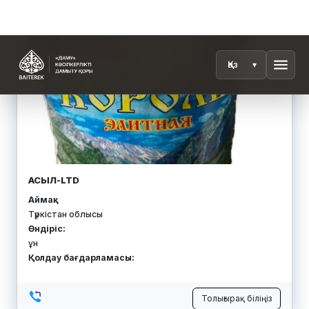
ФИРМА ДИҚАНШЫ
Аймақ:
Солтүстік Қазақстан облысы
Өндіріс:
экологиялық таза ауыл шаруашылығы өнімдері (ұн,
зығыр, құс етіне арналған құрама жем)
Қолдау бағдарламасы:
Толығырақ біліңіз
Қорға кепілдік