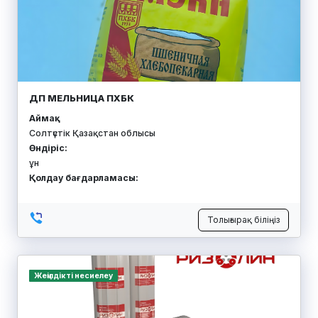
ЭКО-ТАРА
Аймақ:
Солтүстік Қазақстан облысы
Өндіріс:
қағаз қаптамасы
Қолдау бағдарламасы:
Толығырақ біліңіз
Жоба субсидияланады
САЖИНА ВАЛЕНТИНА ВЛАДИМИРОВНА