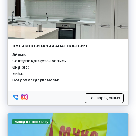
DEZ
Аймақ:
Солтүстік Қазақстан облысы
Өндіріс:
ұн
Қолдау бағдарламасы:
Толығырақ біліңіз
Жоба субсидияланады