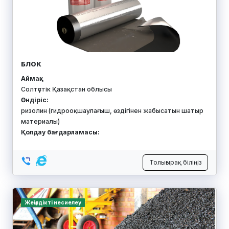
Аймақ:
Солтүстік Қазақстан облысы
Өндіріс:
матрастар
Қолдау бағдарламасы:
Толығырақ біліңіз
Жоба субсидияланады
Кеңес ал!
КОМПАНИЯ "ЛИТЛПИПЛ" В ЛИЦЕ БАРАБАНОВОЙ
Н.П.