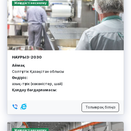
АДИЛЬ
Аймақ:
Солтүстік Қазақстан облысы
Өндіріс:
зығыр майы, зығыр күнжара
Қолдау бағдарламасы:
Толығырақ біліңіз
Қорға кепілдік