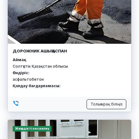
ПАЛЬЧИК В.Т.
Аймақ:
Солтүстік Қазақстан облысы
Өндіріс:
сары май, қаймақ, сүт, сүзбе, ірімшік
Қолдау бағдарламасы:
Толығырақ біліңіз
Қорға кепілдік