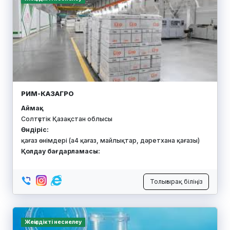
SENS FASHION
Аймақ:
Солтүстік Қазақстан облысы
Өндіріс:
мектеп формасы, іскерлік киім
Қолдау бағдарламасы:
Толығырақ біліңіз
Қорға кепілдік