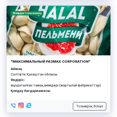
PMK PRODUCT
Аймақ:
Солтүстік Қазақстан облысы
Өндіріс:
шұжық өнімдері мен жеңсік астары
Қолдау бағдарламасы:
Толығырақ біліңіз
Қорға кепілдік