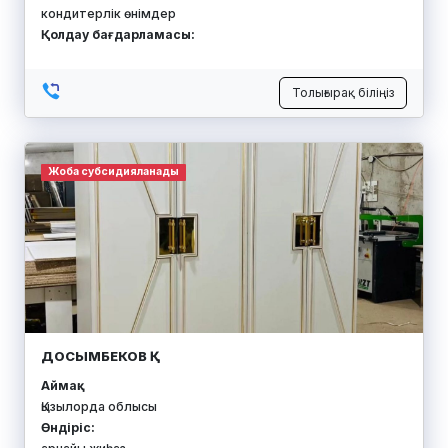
кондитерлік өнімдер
Қолдау бағдарламасы:
Толығырақ біліңіз
Жоба субсидияланады
ДОСЫМБЕКОВ Қ
Аймақ:
Қызылорда облысы
Өндіріс: