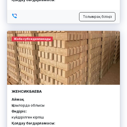
Толығырақ біліңіз
Жоба субсидияланады
ЖЕНСИКБАЕВА
Аймақ:
Қызылорда облысы
Өндіріс:
күйдірілген кірпіш
Қолдау бағдарламасы: