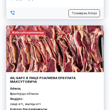
Толығырақ біліңіз
Жоба субсидияланады
АҚ-БАРС В ЛИЦЕ РСАЛИЕВА ЕРБУЛАТА
МАХСУТОВИЧА
Аймақ:
Қызылорда облысы
Өндіріс:
сиыр еті, жылқы еті
Қолдау бағдарламасы: