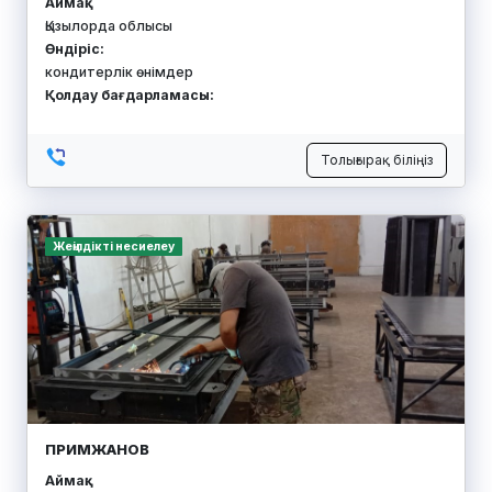
Аймақ:
Қызылорда облысы
Өндіріс:
кондитерлік өнімдер
Қолдау бағдарламасы:
Толығырақ біліңіз
Жеңілдікті несиелеу
ПРИМЖАНОВ
Аймақ: