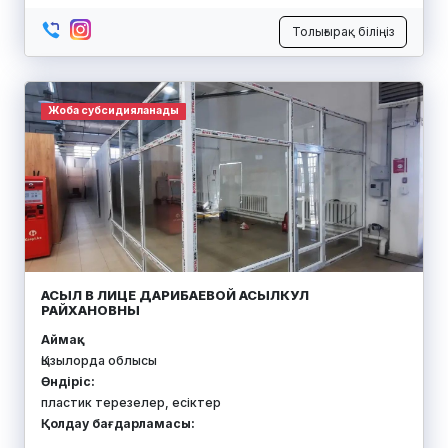
Толығырақ біліңіз
Жоба субсидияланады
АСЫЛ В ЛИЦЕ ДАРИБАЕВОЙ АСЫЛКУЛ
РАЙХАНОВНЫ
Аймақ:
Қызылорда облысы
Өндіріс:
пластик терезелер, есіктер
Қолдау бағдарламасы: