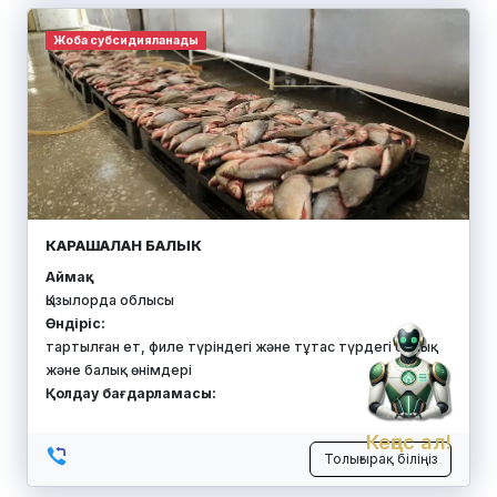
Жоба субсидияланады
КАРАШАЛАН БАЛЫК
Аймақ:
Қызылорда облысы
Өндіріс:
тартылған ет, филе түріндегі және тұтас түрдегі балық
және балық өнімдері
Қолдау бағдарламасы:
Кеңес ал!
Толығырақ біліңіз