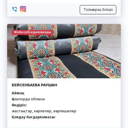
Толығырақ біліңіз
Жоба субсидияланады
БЕЙСЕНБАЕВА РАУШАН
Аймақ:
Қызылорда облысы
Өндіріс:
жастықтар, көрпелер, көрпешелер
Қолдау бағдарламасы: