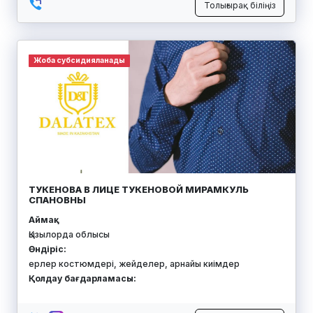
Толығырақ біліңіз
Жоба субсидияланады
ТУКЕНОВА В ЛИЦЕ ТУКЕНОВОЙ МИРАМКУЛЬ
СПАНОВНЫ
Аймақ:
Қызылорда облысы
Өндіріс:
ерлер костюмдері, жейделер, арнайы киімдер
Қолдау бағдарламасы: