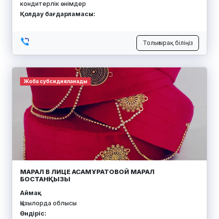
кондитерлік өнімдер
Қолдау бағдарламасы:
Толығырақ біліңіз
Жоба субсидияланады
МАРАЛ В ЛИЦЕ АСАМҰРАТОВОЙ МАРАЛ
БОСТАНҚЫЗЫ
Аймақ:
Қызылорда облысы
Өндіріс: