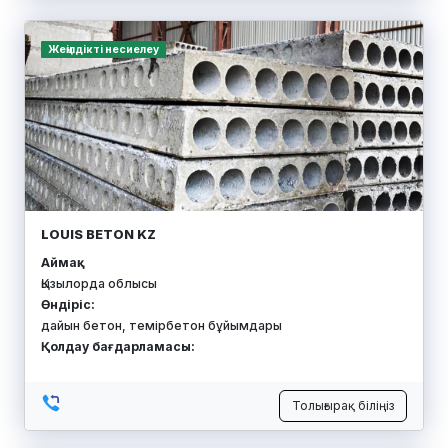
Жеңілдікті несиелеу
LOUIS BETON KZ
Аймақ:
Қызылорда облысы
Өндіріс:
дайын бетон, темірбетон бұйымдары
Қолдау бағдарламасы:
Толығырақ біліңіз