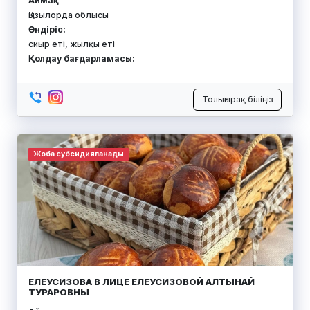
Аймақ:
Қызылорда облысы
Өндіріс:
сиыр еті, жылқы еті
Қолдау бағдарламасы:
Толығырақ біліңіз
Жоба субсидияланады
ЕЛЕУСИЗОВА В ЛИЦЕ ЕЛЕУСИЗОВОЙ АЛТЫНАЙ
ТУРАРОВНЫ