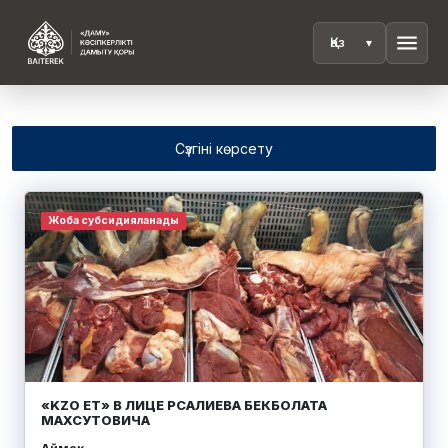
menu
Сүзгіні көрсету
Жоба субсидияланады
«KZO ЕТ» В ЛИЦЕ РСАЛИЕВА БЕКБОЛАТА
МАХСУТОВИЧА