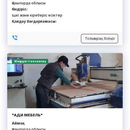
Қызылорда облысы
Өндіріс:
ішкі және кіреберіс есіктер
Қолдау бағдарламасы:
Толығырақ біліңіз
Жеңілдікті несиелеу
"АДИ МЕБЕЛЬ"
Аймақ:
Қызылорда облысы