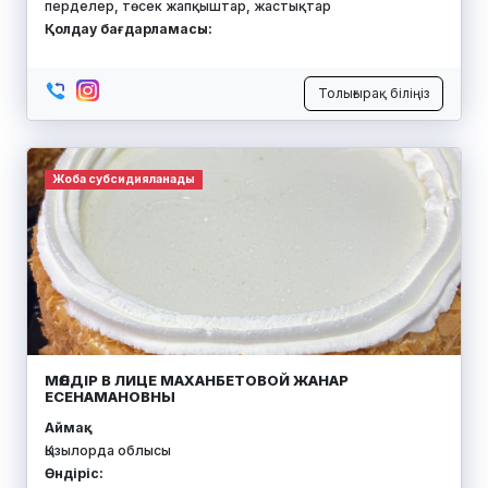
перделер, төсек жапқыштар, жастықтар
Қолдау бағдарламасы:
Толығырақ біліңіз
Жоба субсидияланады
МӨЛДІР В ЛИЦЕ МАХАНБЕТОВОЙ ЖАНАР
ЕСЕНАМАНОВНЫ
Аймақ:
Қызылорда облысы
Өндіріс: