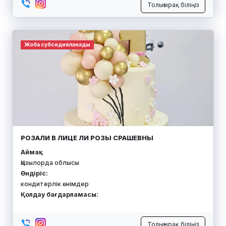
Толығырақ біліңіз
Жоба субсидияланады
РОЗАЛИ В ЛИЦЕ ЛИ РОЗЫ СРАШЕВНЫ
Аймақ:
Қызылорда облысы
Өндіріс:
кондитерлік өнімдер
Қолдау бағдарламасы:
Толығырақ біліңіз