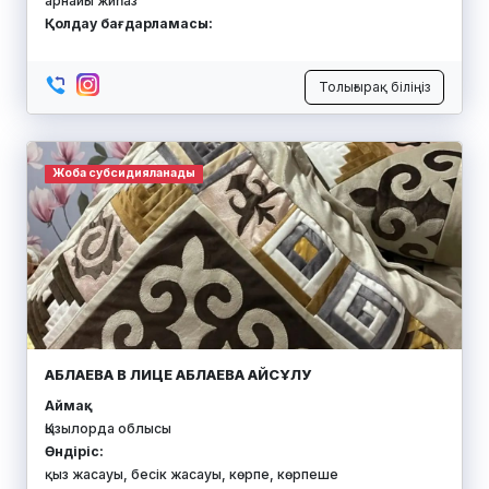
арнайы жиһаз
Қолдау бағдарламасы:
Толығырақ біліңіз
Жоба субсидияланады
АБЛАЕВА В ЛИЦЕ АБЛАЕВА АЙСҰЛУ
Аймақ:
Қызылорда облысы
Өндіріс:
қыз жасауы, бесік жасауы, көрпе, көрпеше