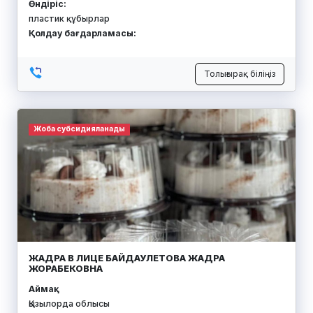
Өндіріс:
пластик құбырлар
Қолдау бағдарламасы:
Толығырақ біліңіз
Жоба субсидияланады
ЖАДРА В ЛИЦЕ БАЙДАУЛЕТОВА ЖАДРА
ЖОРАБЕКОВНА
Аймақ:
Қызылорда облысы