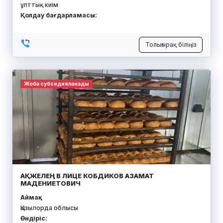
ұлттық киім
Қолдау бағдарламасы:
Толығырақ біліңіз
Жоба субсидияланады
АҚЖЕЛЕҢ В ЛИЦЕ КОБДИКОВ АЗАМАТ
МАДЕНИЕТОВИЧ
Аймақ:
Қызылорда облысы
Өндіріс: