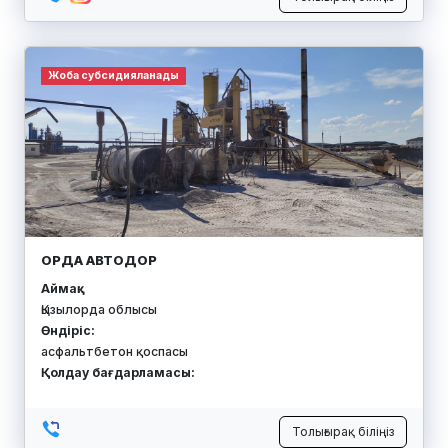
Жоба субсидияланады
ОРДА АВТОДОР
Аймақ:
Қызылорда облысы
Өндіріс:
асфальтбетон қоспасы
Қолдау бағдарламасы:
Толығырақ біліңіз