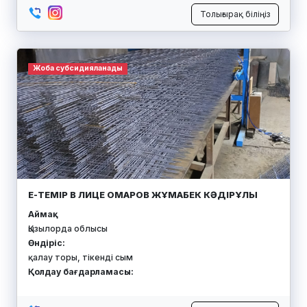
Толығырақ біліңіз
Жоба субсидияланады
Е-ТЕМІР В ЛИЦЕ ОМАРОВ ЖҰМАБЕК КӘДІРҰЛЫ
Аймақ:
Қызылорда облысы
Өндіріс:
қалау торы, тікенді сым
Қолдау бағдарламасы: