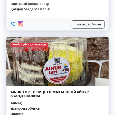
жартылай фабрикаттар
Қолдау бағдарламасы:
Толығырақ біліңіз
Жоба субсидияланады
AINUR TORT В ЛИЦЕ ЕШМАХАНОВОЙ АЙНУР
КУАНДЫКОВНЫ
Аймақ:
Қызылорда облысы
Өндіріс: