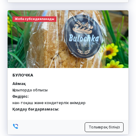
Жоба субсидияланады
БУЛОЧКА
Аймақ:
Қызылорда облысы
Өндіріс:
нан-тоқаш және кондитерлік өнімдер
Қолдау бағдарламасы:
Толығырақ біліңіз