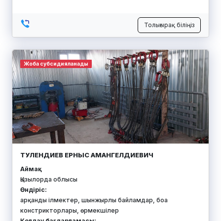
Толығырақ біліңіз
Жоба субсидияланады
ТУЛЕНДИЕВ ЕРНЫС АМАНГЕЛДИЕВИЧ
Аймақ:
Қызылорда облысы
Өндіріс:
арқанды ілмектер, шынжырлы байламдар, боа
констрикторлары, өрмекшілер
Қолдау бағдарламасы: