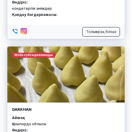
Өндіріс:
кондитерлік өнімдер
Қолдау бағдарламасы:
Толығырақ біліңіз
Жоба субсидияланады
DARKHAN
Аймақ:
Қызылорда облысы
Өндіріс: