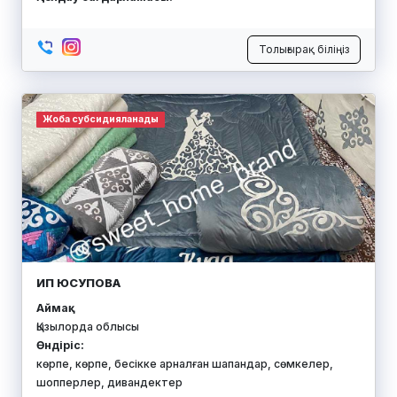
Толығырақ біліңіз
Жоба субсидияланады
ИП ЮСУПОВА
Аймақ:
Қызылорда облысы
Өндіріс:
көрпе, көрпе, бесікке арналған шапандар, сөмкелер,
шопперлер, дивандектер