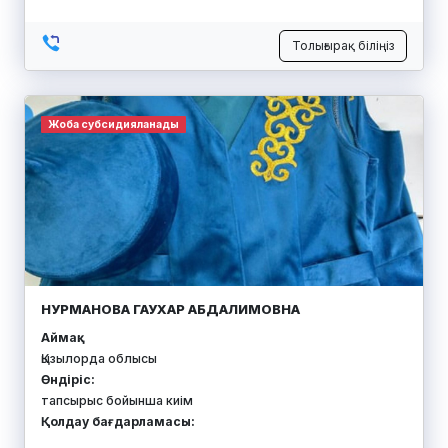
Толығырақ біліңіз
Жоба субсидияланады
НУРМАНОВА ГАУХАР АБДАЛИМОВНА
Аймақ:
Қызылорда облысы
Өндіріс:
тапсырыс бойынша киім
Қолдау бағдарламасы: