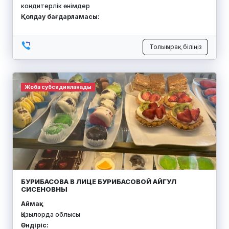
кондитерлік өнімдер
Қолдау бағдарламасы:
Толығырақ біліңіз
Жоба субсидияланады
БУРИБАСОВА В ЛИЦЕ БУРИБАСОВОЙ АЙГУЛ
СИСЕНОВНЫ
Аймақ:
Қызылорда облысы
Өндіріс: