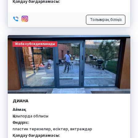
Қолдау бағдарламасы:
Толығырақ біліңіз
Жоба субсидияланады
ДИАНА
Аймақ:
Қызылорда облысы
Өндіріс:
пластик терезелер, есіктер, витраждар
Қолдау бағдарламасы: