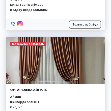
кондитерлік өнімдер
Қолдау бағдарламасы:
Толығырақ біліңіз
Жоба субсидияланады
ОНГАРБАЕВА АЙГУЛЬ
Аймақ:
Қызылорда облысы
Өндіріс: