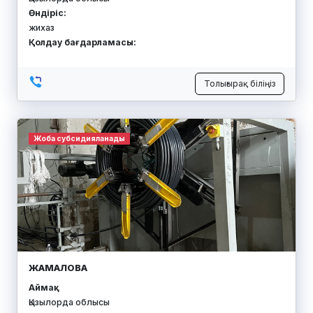
Өндіріс:
жихаз
Қолдау бағдарламасы:
Толығырақ біліңіз
Жоба субсидияланады
ЖАМАЛОВА
Аймақ:
Қызылорда облысы