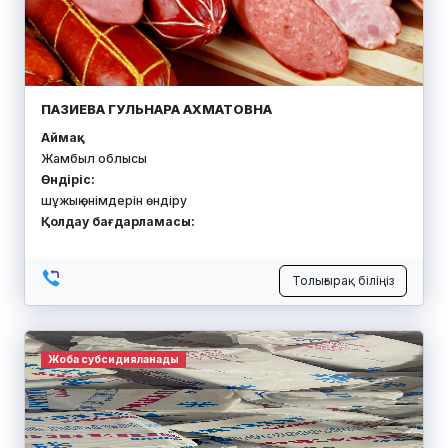
ПАЗИЕВА ГУЛЬНАРА АХМАТОВНА
Аймақ:
Жамбыл облысы
Өндіріс:
шұжық өнімдерін өндіру
Қолдау бағдарламасы:
Толығырақ біліңіз
Жоба субсидияланады