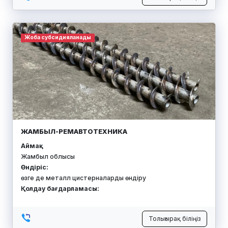
Жоба субсидияланады
ЖАМБЫЛ-РЕМАВТОТЕХНИКА
Аймақ:
Жамбыл облысы
Өндіріс:
өзге де металл цистерналарды өндіру
Қолдау бағдарламасы:
Толығырақ біліңіз