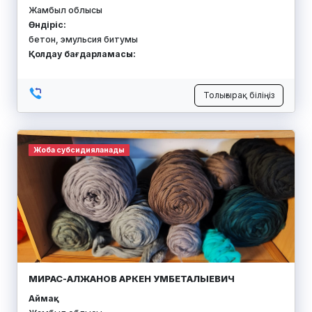
Жамбыл облысы
Өндіріс:
бетон, эмульсия битумы
Қолдау бағдарламасы:
Толығырақ біліңіз
Жоба субсидияланады
МИРАС-АЛЖАНОВ АРКЕН УМБЕТАЛЫЕВИЧ
Аймақ: