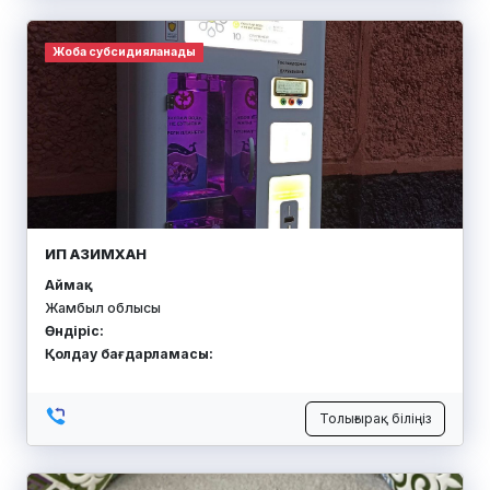
Жоба субсидияланады
ИП АЗИМХАН
Аймақ:
Жамбыл облысы
Өндіріс:
Қолдау бағдарламасы:
Толығырақ біліңіз