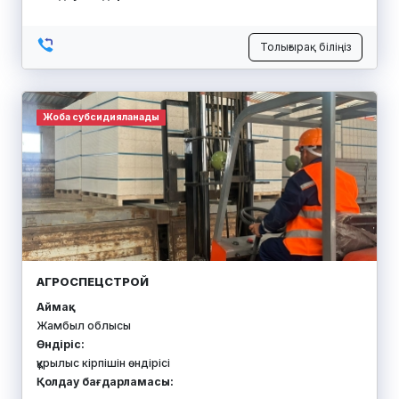
Толығырақ біліңіз
Жоба субсидияланады
АГРОСПЕЦСТРОЙ
Аймақ:
Жамбыл облысы
Өндіріс:
құрылыс кірпішін өндірісі
Қолдау бағдарламасы: