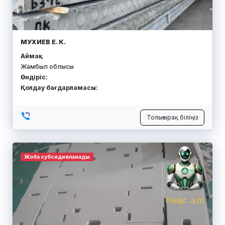
МУХИЕВ Е. К.
Аймақ:
Жамбыл облысы
Өндіріс:
Қолдау бағдарламасы:
Толығырақ біліңіз
Жоба субсидияланады
Кеңес ал!