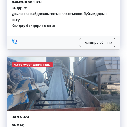
Жамбыл облысы
Өндіріс:
құрылыста пайдаланылатын пластмасса бұйымдарын
сату
Қолдау бағдарламасы:
Толығырақ біліңіз
Жоба субсидияланады
JANA JOL
Аймақ: