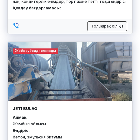
нан, кондитерлік өнімдер, торт және тәтті тоқаш өндірісі.
Қолдау бағдарламасы:
Толығырақ біліңіз
Жоба субсидияланады
JETI BULAQ
Аймақ:
Жамбыл облысы
Өндіріс:
бетон, эмульсия битумы