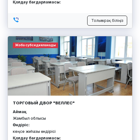
Қолдау бағдарламасы:
Толығырақ біліңіз
Жоба субсидияланады
ТОРГОВЫЙ ДВОР "ВЕЛЛЕС"
Аймақ:
Жамбыл облысы
Өндіріс:
кеңсе жиһазы өндірісі
Қолдау бағдарламасы: