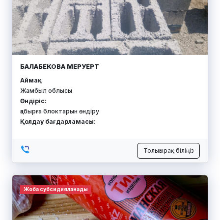
БАЛАБЕКОВА МЕРУЕРТ
Аймақ:
Жамбыл облысы
Өндіріс:
қабырға блоктарын өндіру
Қолдау бағдарламасы:
Толығырақ біліңіз
Жоба субсидияланады