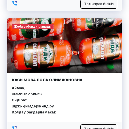
Толығырақ біліңіз
Жоба субсидияланады
КАСЫМОВА ЛОЛА ОЛИМЖАНОВНА
Аймақ:
Жамбыл облысы
Өндіріс:
шұжық өнімдерін өндіру
Қолдау бағдарламасы:
Толығырақ біліңіз