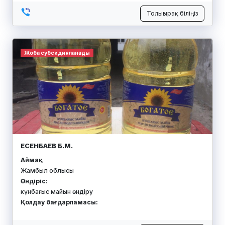
Толығырақ біліңіз
Жоба субсидияланады
ЕСЕНБАЕВ Б.М.
Аймақ:
Жамбыл облысы
Өндіріс:
күнбағыс майын өндіру
Қолдау бағдарламасы: