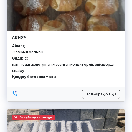
АКНУР
Аймақ:
Жамбыл облысы
Өндіріс:
нан-тоқаш және ұннан жасалған кондитерлік өнімдерді
өндіру
Қолдау бағдарламасы:
Толығырақ біліңіз
Жоба субсидияланады