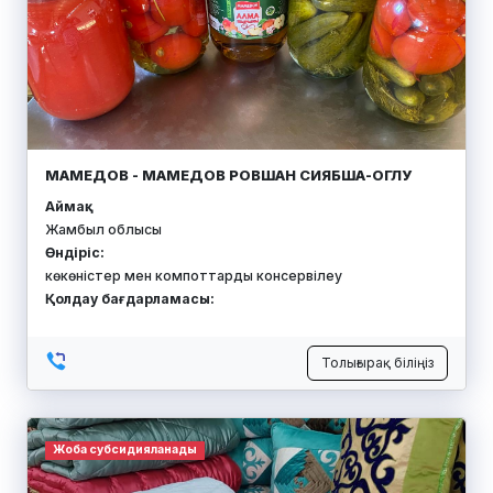
МАМЕДОВ - МАМЕДОВ РОВШАН СИЯБША-ОГЛУ
Аймақ:
Жамбыл облысы
Өндіріс:
көкөністер мен компоттарды консервілеу
Қолдау бағдарламасы:
Толығырақ біліңіз
Жоба субсидияланады