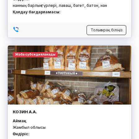
нанның барлық түрлері, лаваш, багет, батон, нан
Қолдау бағдарламасы:
Толығырақ біліңіз
Жоба субсидияланады
КОЗИН А.А.
Аймақ:
Жамбыл облысы
Өндіріс: