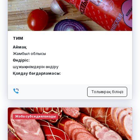
ТИМ
Аймақ:
Жамбыл облысы
Өндіріс:
шұжық өнімдерін өндіру
Қолдау бағдарламасы:
Толығырақ біліңіз
Жоба субсидияланады