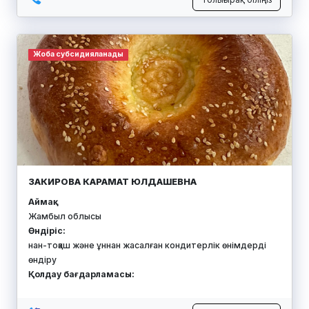
Жоба субсидияланады
ЗАКИРОВА КАРАМАТ ЮЛДАШЕВНА
Аймақ:
Жамбыл облысы
Өндіріс:
нан-тоқаш және ұннан жасалған кондитерлік өнімдерді
өндіру
Қолдау бағдарламасы: