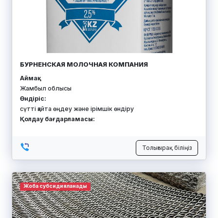
БУРНЕНСКАЯ МОЛОЧНАЯ КОМПАНИЯ
Аймақ:
Жамбыл облысы
Өндіріс:
сүтті қайта өңдеу және ірімшік өндіру
Қолдау бағдарламасы:
Толығырақ біліңіз
Жоба субсидияланады