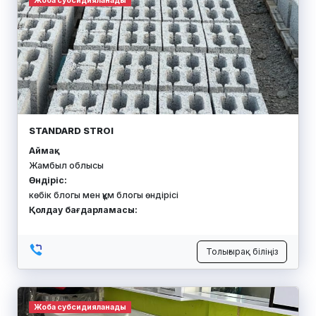
Жоба субсидияланады
STANDARD STROI
Аймақ:
Жамбыл облысы
Өндіріс:
көбік блогы мен құм блогы өндірісі
Қолдау бағдарламасы:
Толығырақ біліңіз
Жоба субсидияланады