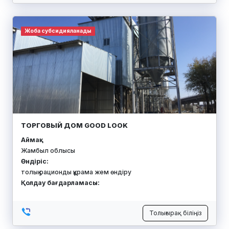
Жоба субсидияланады
ТОРГОВЫЙ ДОМ GOOD LOOK
Аймақ:
Жамбыл облысы
Өндіріс:
толық рационды құрама жем өндіру
Қолдау бағдарламасы:
Толығырақ біліңіз