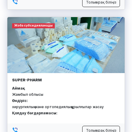
Толығырақ біліңіз
Жоба субсидияланады
SUPER-PHARM
Аймақ:
Жамбыл облысы
Өндіріс:
хирургиялық және ортопедиялық құрылғылар жасау
Қолдау бағдарламасы:
Толығырақ біліңіз