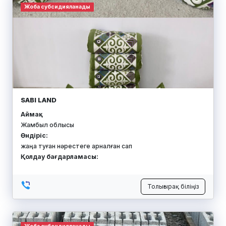
Жоба субсидияланады
SABI LAND
Аймақ:
Жамбыл облысы
Өндіріс:
жаңа туған нәрестеге арналған сап
Қолдау бағдарламасы:
Толығырақ біліңіз