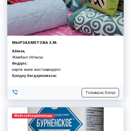
МЫРЗАХМЕТОВА З.М.
Аймақ:
Жамбыл облысы
Өндіріс:
көрпе және жастық өндірісі
Қолдау бағдарламасы:
Толығырақ біліңіз
Жоба субсидияланады