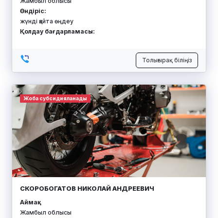
Жамбыл облысы
Өндіріс:
жүнді қайта өңдеу
Қолдау бағдарламасы:
Толығырақ біліңіз
Жоба субсидияланады
СКОРОБОГАТОВ НИКОЛАЙ АНДРЕЕВИЧ
Аймақ:
Жамбыл облысы