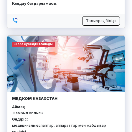
Қолдау бағдарламасы:
Толығырақ біліңіз
Жоба субсидияланады
МЕДКОМ КАЗАХСТАН
Аймақ:
Жамбыл облысы
Өндіріс:
медициналық аспаптар, аппараттар мен жабдықтар
өндірісі