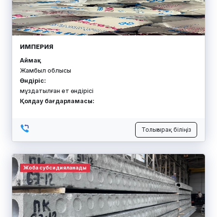
ИМПЕРИЯ
Аймақ:
Жамбыл облысы
Өндіріс:
мұздатылған ет өндірісі
Қолдау бағдарламасы:
Толығырақ біліңіз
Жоба субсидияланады