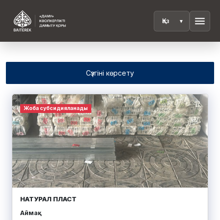
menu
Сүзгіні көрсету
Жоба субсидияланады
НАТУРАЛ ПЛАСТ
Аймақ: