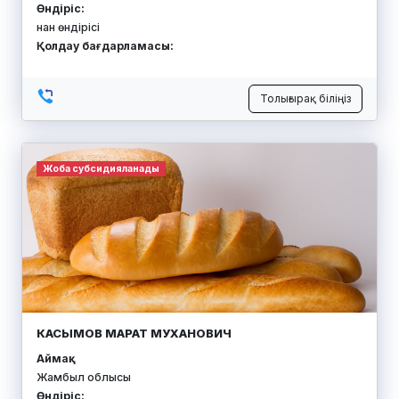
Өндіріс:
нан өндірісі
Қолдау бағдарламасы:
Толығырақ біліңіз
Жоба субсидияланады
КАСЫМОВ МАРАТ МУХАНОВИЧ
Аймақ:
Жамбыл облысы
Өндіріс: