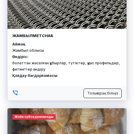
ЖАМБЫЛМЕТСНАБ
Аймақ:
Жамбыл облысы
Өндіріс:
болаттан жасалған құбырлар, түтіктер, қуыс профильдер,
фитингтер өндіру
Қолдау бағдарламасы:
Толығырақ біліңіз
Жоба субсидияланады