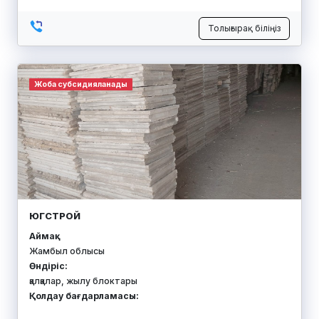
Толығырақ біліңіз
Жоба субсидияланады
ЮГСТРОЙ
Аймақ:
Жамбыл облысы
Өндіріс:
қалқалар, жылу блоктары
Қолдау бағдарламасы: