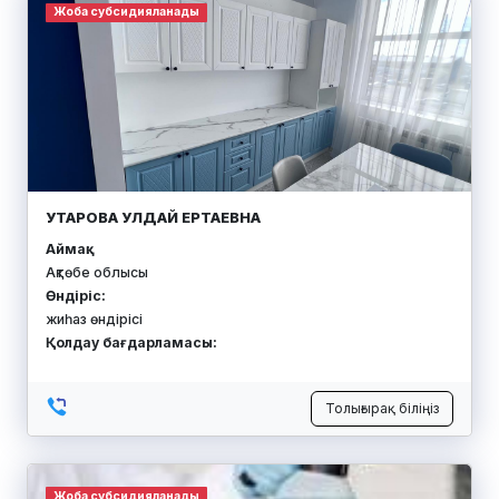
Жоба субсидияланады
УТАРОВА УЛДАЙ ЕРТАЕВНА
Аймақ:
Ақтөбе облысы
Өндіріс:
жиһаз өндірісі
Қолдау бағдарламасы:
Толығырақ біліңіз
Жоба субсидияланады