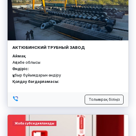
АКТЮБИНСКИЙ ТРУБНЫЙ ЗАВОД
Аймақ:
Ақтөбе облысы
Өндіріс:
құбыр бұйымдарын өндіру
Қолдау бағдарламасы:
Толығырақ біліңіз
Жоба субсидияланады