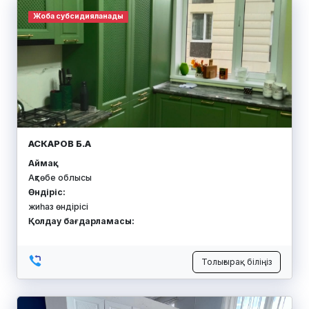
Жоба субсидияланады
АСКАРОВ Б.А
Аймақ:
Ақтөбе облысы
Өндіріс:
жиһаз өндірісі
Қолдау бағдарламасы:
Толығырақ біліңіз