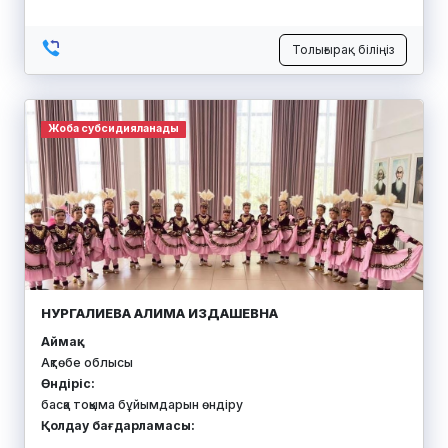
Толығырақ біліңіз
Жоба субсидияланады
НУРГАЛИЕВА АЛИМА ИЗДАШЕВНА
Аймақ:
Ақтөбе облысы
Өндіріс:
басқа тоқыма бұйымдарын өндіру
Қолдау бағдарламасы: