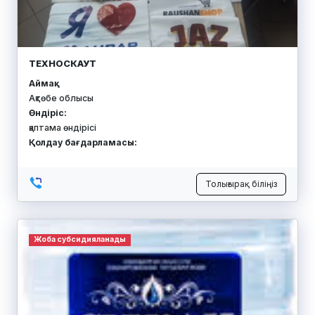
ТЕХНОСКАУТ
Аймақ:
Ақтөбе облысы
Өндіріс:
қаптама өндірісі
Қолдау бағдарламасы:
Толығырақ біліңіз
Жоба субсидияланады