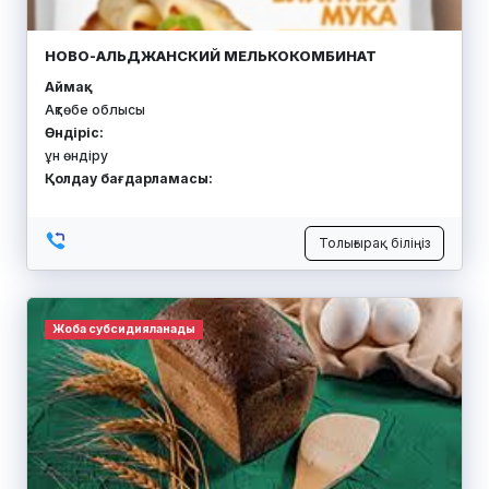
НОВО-АЛЬДЖАНСКИЙ МЕЛЬКОКОМБИНАТ
Аймақ:
Ақтөбе облысы
Өндіріс:
ұн өндіру
Қолдау бағдарламасы:
Толығырақ біліңіз
Жоба субсидияланады