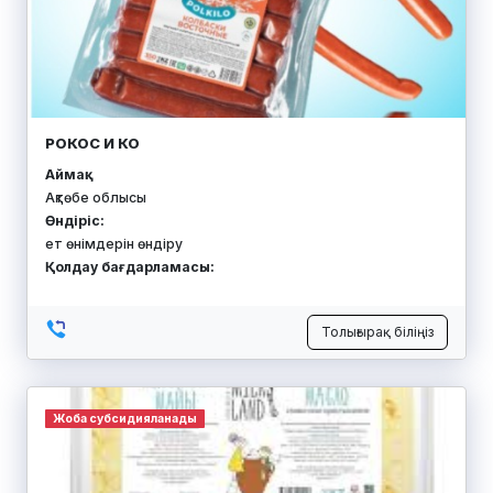
РОКОС И КО
Аймақ:
Ақтөбе облысы
Өндіріс:
ет өнімдерін өндіру
Қолдау бағдарламасы:
Толығырақ біліңіз
Жоба субсидияланады