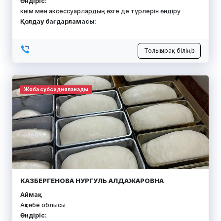
Өндіріс:
киім мен аксессуарлардың өзге де түрлерін өндіру
Қолдау бағдарламасы:
Толығырақ біліңіз
Жоба субсидияланады
КАЗБЕРГЕНОВА НУРГУЛЬ АЛДАЖАРОВНА
Аймақ:
Ақтөбе облысы
Өндіріс: