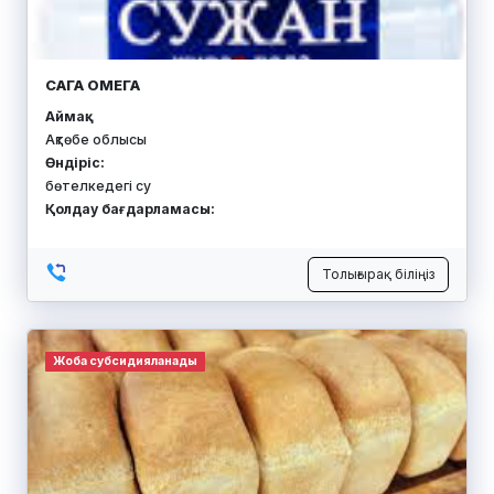
САГА ОМЕГА
Аймақ:
Ақтөбе облысы
Өндіріс:
бөтелкедегі су
Қолдау бағдарламасы:
Толығырақ біліңіз
Жоба субсидияланады