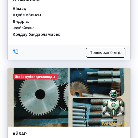
Аймақ:
Ақтөбе облысы
Өндіріс:
наубайхана
Қолдау бағдарламасы:
Толығырақ біліңіз
Жоба субсидияланады
Кеңес ал!
АЙБАР