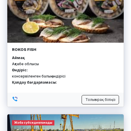
ROKOS FISH
Аймақ:
Ақтөбе облысы
Өндіріс:
консервіленген балық өндірісі
Қолдау бағдарламасы:
Толығырақ біліңіз
Жоба субсидияланады