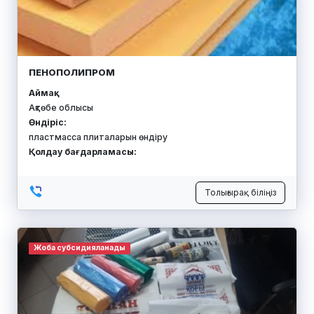
ПЕНОПОЛИПРОМ
Аймақ:
Ақтөбе облысы
Өндіріс:
пластмасса плиталарын өндіру
Қолдау бағдарламасы:
Толығырақ біліңіз
Жоба субсидияланады