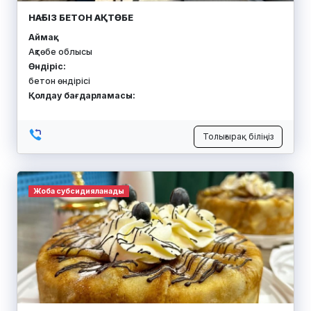
НАҒЫЗ БЕТОН АҚТӨБЕ
Аймақ:
Ақтөбе облысы
Өндіріс:
бетон өндірісі
Қолдау бағдарламасы:
Толығырақ біліңіз
Жоба субсидияланады