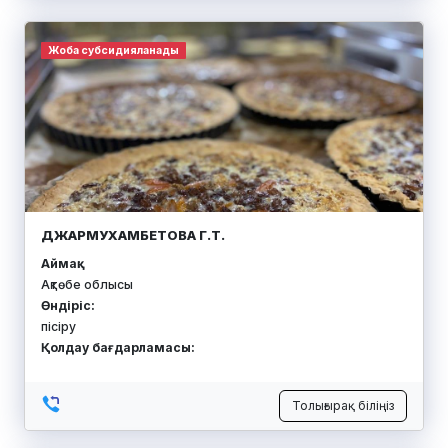
Жоба субсидияланады
ДЖАРМУХАМБЕТОВА Г.Т.
Аймақ:
Ақтөбе облысы
Өндіріс:
пісіру
Қолдау бағдарламасы:
Толығырақ біліңіз