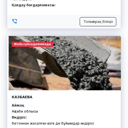
Қолдау бағдарламасы:
Толығырақ біліңіз
Жоба субсидияланады
КАЗБАЕВА
Аймақ:
Ақтөбе облысы
Өндіріс:
бетоннан жасалған өзге де бұйымдар өндірісі