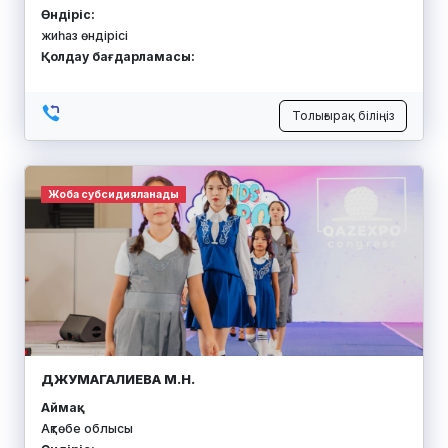
Өндіріс:
жиһаз өндірісі
Қолдау бағдарламасы:
Толығырақ біліңіз
Жоба субсидияланады
ДЖУМАГАЛИЕВА М.Н.
Аймақ:
Ақтөбе облысы