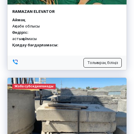
RAMAZAN ELEVATOR
Аймақ:
Ақтөбе облысы
Өндіріс:
астық қоймасы
Қолдау бағдарламасы:
Толығырақ біліңіз
Жоба субсидияланады