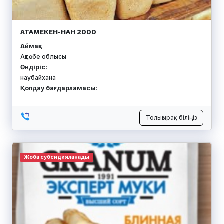
АТАМЕКЕН-НАН 2000
Аймақ:
Ақтөбе облысы
Өндіріс:
наубайхана
Қолдау бағдарламасы:
Толығырақ біліңіз
Жоба субсидияланады