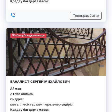
Қолдау бағдарламасы:
Толығырақ біліңіз
Жоба субсидияланады
БАНАЛИСТ СЕРГЕЙ МИХАЙЛОВИЧ
Аймақ:
Ақтөбе облысы
Өндіріс:
металл есіктер мен терезелер өндірісі
Қолдау бағдарламасы: