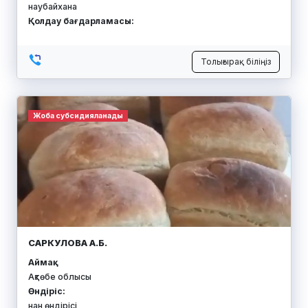
наубайхана
Қолдау бағдарламасы:
Толығырақ біліңіз
Жоба субсидияланады
САРКУЛОВА А.Б.
Аймақ:
Ақтөбе облысы
Өндіріс:
нан өндірісі