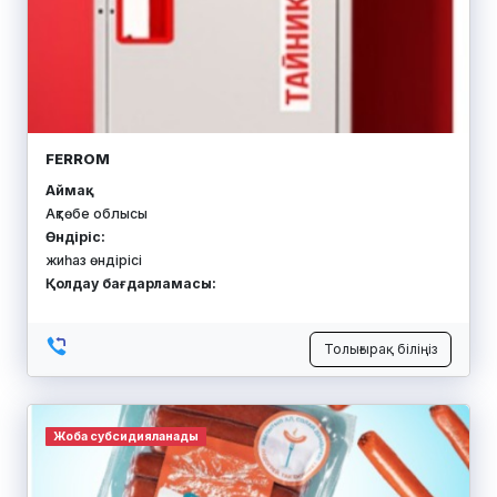
FERROM
Аймақ:
Ақтөбе облысы
Өндіріс:
жиһаз өндірісі
Қолдау бағдарламасы:
Толығырақ біліңіз
Жоба субсидияланады