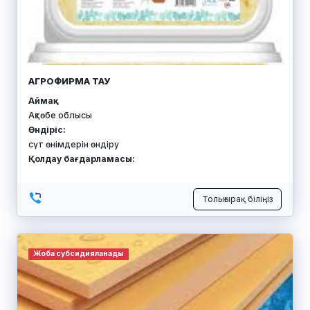
АГРОФИРМА ТАУ
Аймақ:
Ақтөбе облысы
Өндіріс:
сүт өнімдерін өндіру
Қолдау бағдарламасы:
Толығырақ біліңіз
Жоба субсидияланады