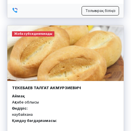
Толығырақ біліңіз
Жоба субсидияланады
ТЕКЕБАЕВ ТАЛГАТ АКМУРЗИЕВИЧ
Аймақ:
Ақтөбе облысы
Өндіріс:
наубайхана
Қолдау бағдарламасы: