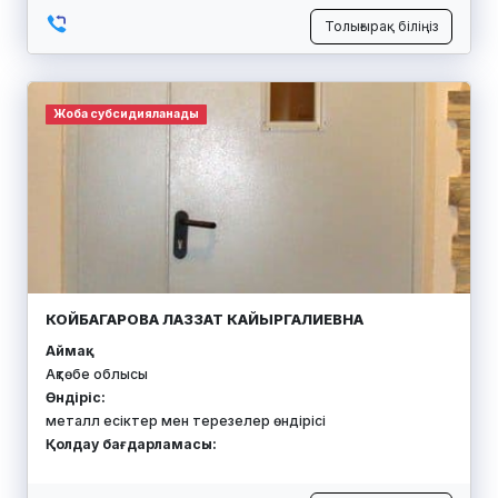
Толығырақ біліңіз
Жоба субсидияланады
КОЙБАГАРОВА ЛАЗЗАТ КАЙЫРГАЛИЕВНА
Аймақ:
Ақтөбе облысы
Өндіріс:
металл есіктер мен терезелер өндірісі
Қолдау бағдарламасы: