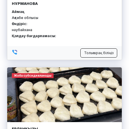
НҰРМАНОВА
Аймақ:
Ақтөбе облысы
Өндіріс:
наубайхана
Қолдау бағдарламасы:
Толығырақ біліңіз
Жоба субсидияланады
ЕРЛАНКЫЗЫ