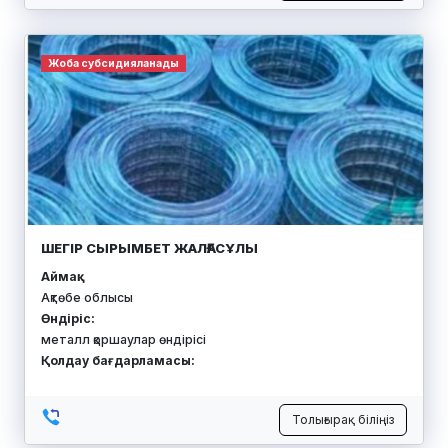
Жоба субсидияланады
ШЕГІР СЫРЫМБЕТ ЖАЛҒАСҰЛЫ
Аймақ:
Ақтөбе облысы
Өндіріс:
металл қоршаулар өндірісі
Қолдау бағдарламасы:
Толығырақ біліңіз