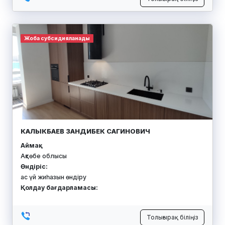
Жоба субсидияланады
КАЛЫКБАЕВ ЗАНДИБЕК САГИНОВИЧ
Аймақ:
Ақтөбе облысы
Өндіріс:
ас үй жиһазын өндіру
Қолдау бағдарламасы:
Толығырақ біліңіз