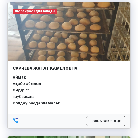
Жоба субсидияланады
САРИЕВА ЖАНАТ КАМЕЛОВНА
Аймақ:
Ақтөбе облысы
Өндіріс:
наубайхана
Қолдау бағдарламасы:
Толығырақ біліңіз