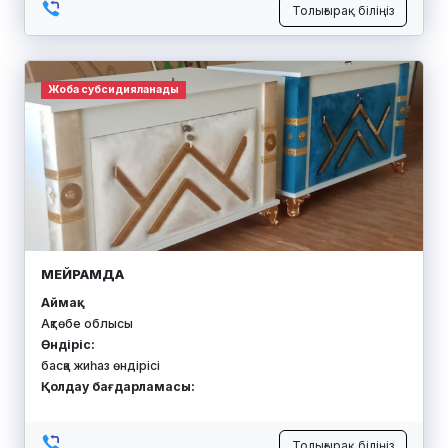
Толығырақ біліңіз
Жоба субсидияланады
МЕЙРАМДА
Аймақ:
Ақтөбе облысы
Өндіріс:
басқа жиһаз өндірісі
Қолдау бағдарламасы:
Толығырақ біліңіз