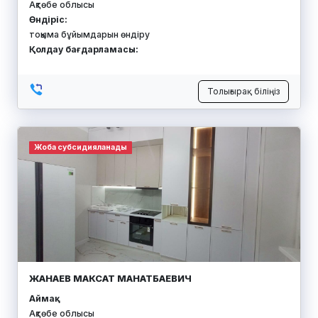
Ақтөбе облысы
Өндіріс:
тоқыма бұйымдарын өндіру
Қолдау бағдарламасы:
Толығырақ біліңіз
Жоба субсидияланады
ЖАНАЕВ МАКСАТ МАНАТБАЕВИЧ
Аймақ:
Ақтөбе облысы