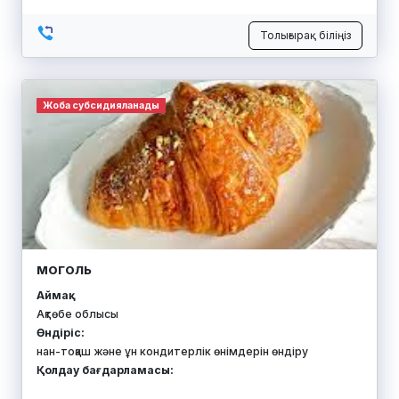
Толығырақ біліңіз
Жоба субсидияланады
МОГОЛЬ
Аймақ:
Ақтөбе облысы
Өндіріс:
нан-тоқаш және ұн кондитерлік өнімдерін өндіру
Қолдау бағдарламасы: