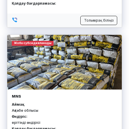
Қолдау бағдарламасы:
Толығырақ біліңіз
Жоба субсидияланады
MNS
Аймақ:
Ақтөбе облысы
Өндіріс:
ерітінді өндірісі
Қолдау бағдарламасы: