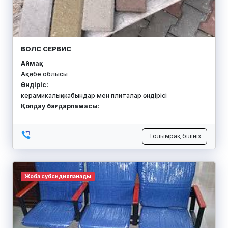
ВОЛС СЕРВИС
Аймақ:
Ақтөбе облысы
Өндіріс:
керамикалық жабындар мен плиталар өндірісі
Қолдау бағдарламасы:
Толығырақ біліңіз
Жоба субсидияланады