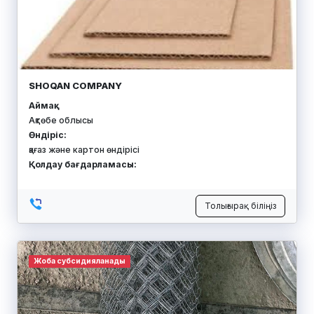
SHOQAN COMPANY
Аймақ:
Ақтөбе облысы
Өндіріс:
қағаз және картон өндірісі
Қолдау бағдарламасы:
Толығырақ біліңіз
Жоба субсидияланады