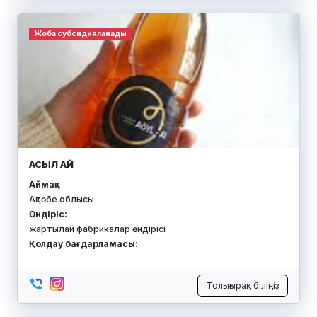
Жоба субсидияланады
АСЫЛ АЙ
Аймақ:
Ақтөбе облысы
Өндіріс:
жартылай фабрикалар өндірісі
Қолдау бағдарламасы:
Толығырақ біліңіз