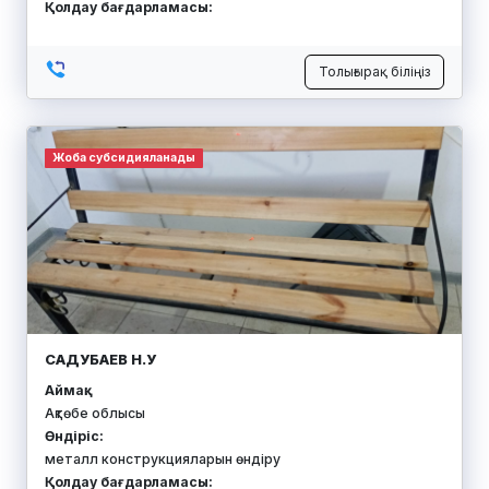
Қолдау бағдарламасы:
Толығырақ біліңіз
Жоба субсидияланады
САДУБАЕВ Н.У
Аймақ:
Ақтөбе облысы
Өндіріс:
металл конструкцияларын өндіру
Қолдау бағдарламасы: