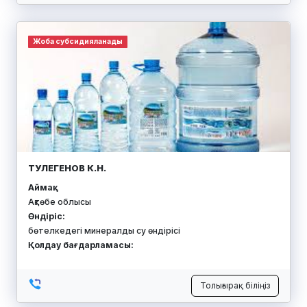
Жоба субсидияланады
ТУЛЕГЕНОВ К.Н.
Аймақ:
Ақтөбе облысы
Өндіріс:
бөтелкедегі минералды су өндірісі
Қолдау бағдарламасы:
Толығырақ біліңіз