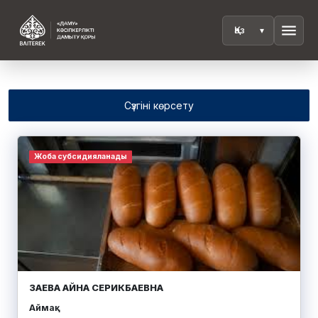
menu
Сүзгіні көрсету
Жоба субсидияланады
ЗАЕВА АЙНА СЕРИКБАЕВНА
Аймақ: