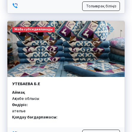
Толығырақ біліңіз
Жоба субсидияланады
УТЕБАЕВА Б.Е
Аймақ:
Ақтөбе облысы
Өндіріс:
ателье
Қолдау бағдарламасы: