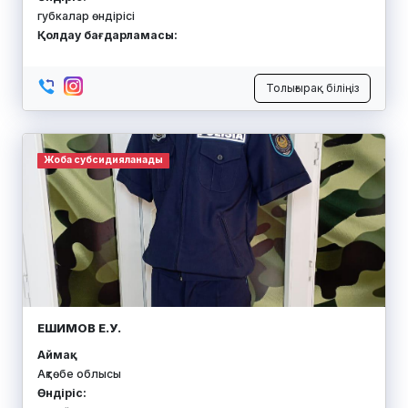
губкалар өндірісі
Қолдау бағдарламасы:
Толығырақ біліңіз
Жоба субсидияланады
ЕШИМОВ Е.У.
Аймақ:
Ақтөбе облысы
Өндіріс: