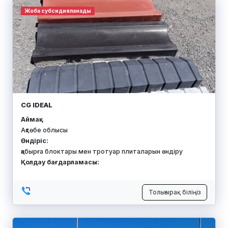
Жоба субсидияланады
CG IDEAL
Аймақ:
Ақтөбе облысы
Өндіріс:
қабырға блоктары мен тротуар плиталарын өндіру
Қолдау бағдарламасы:
Толығырақ біліңіз