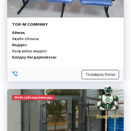
TOR-M COMPANY
Аймақ:
Ақтөбе облысы
Өндіріс:
басқа жиһаз өндірісі
Қолдау бағдарламасы:
Толығырақ біліңіз
Жоба субсидияланады
Кеңес ал!