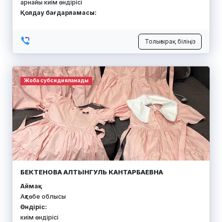
арнайы киім өндірісі
Қолдау бағдарламасы:
Толығырақ біліңіз
Жоба субсидияланады
БЕКТЕНОВА АЛТЫНГУЛЬ КАНТАРБАЕВНА
Аймақ:
Ақтөбе облысы
Өндіріс:
киім өндірісі