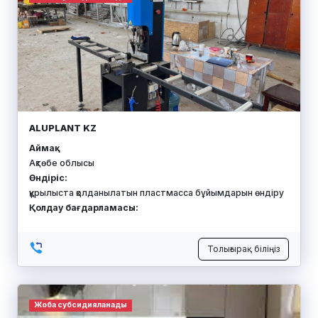
ALUPLANT KZ
Аймақ:
Ақтөбе облысы
Өндіріс:
құрылыста қолданылатын пластмасса бұйымдарын өндіру
Қолдау бағдарламасы:
Толығырақ біліңіз
Жоба субсидияланады