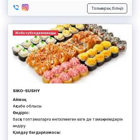
Толығырақ біліңіз
Жоба субсидияланады
SIKO-SUSHY
Аймақ:
Ақтөбе облысы
Өндіріс:
басқа топтамаларға енгізілмеген өзге де тамақ өнімдерін
өндіру
Қолдау бағдарламасы: