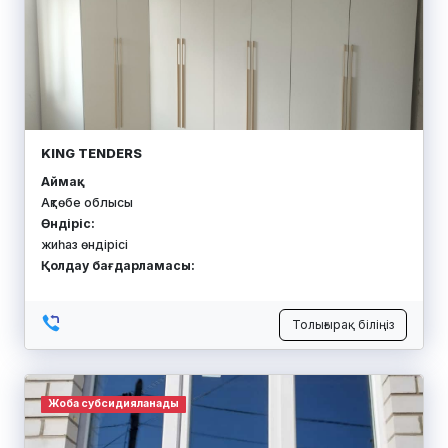
KING TENDERS
Аймақ:
Ақтөбе облысы
Өндіріс:
жиһаз өндірісі
Қолдау бағдарламасы:
Толығырақ біліңіз
Жоба субсидияланады