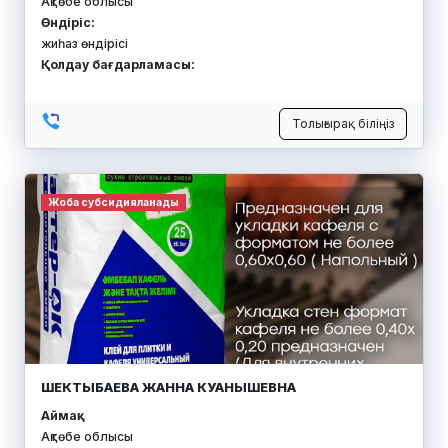
Ақтөбе облысы
Өндіріс:
жиһаз өндірісі
Қолдау бағдарламасы:
Толығырақ біліңіз
Жоба субсидияланады
ШЕКТЫБАЕВА ЖАННА КУАНЫШЕВНА
Аймақ:
Ақтөбе облысы