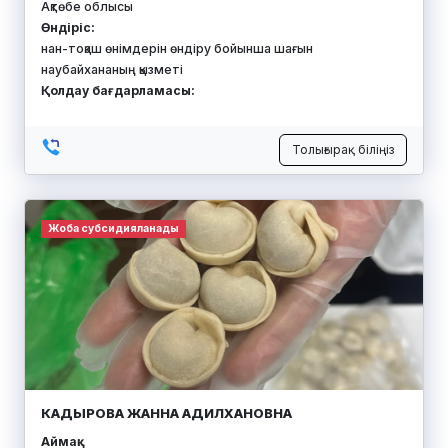
Ақтөбе облысы
Өндіріс:
нан-тоқаш өнімдерін өндіру бойынша шағын
наубайхананың қызметі
Қолдау бағдарламасы:
Толығырақ біліңіз
Жоба субсидияланады
КАДЫРОВА ЖАННА АДИЛХАНОВНА
Аймақ: