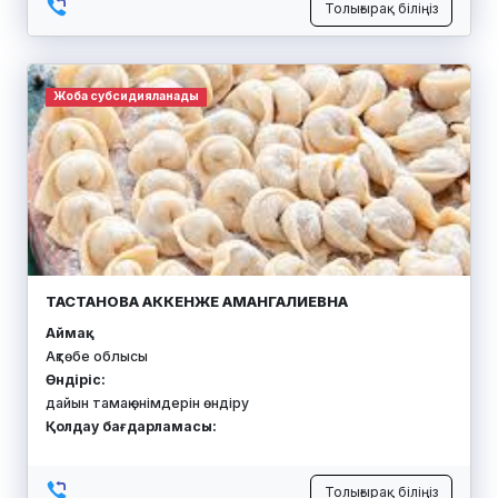
Толығырақ біліңіз
Жоба субсидияланады
ТАСТАНОВА АККЕНЖЕ АМАНГАЛИЕВНА
Аймақ:
Ақтөбе облысы
Өндіріс:
дайын тамақ өнімдерін өндіру
Қолдау бағдарламасы:
Толығырақ біліңіз