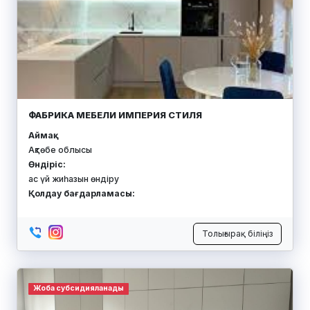
ФАБРИКА МЕБЕЛИ ИМПЕРИЯ СТИЛЯ
Аймақ:
Ақтөбе облысы
Өндіріс:
ас үй жиһазын өндіру
Қолдау бағдарламасы:
Толығырақ біліңіз
Жоба субсидияланады