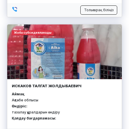
Толығырақ біліңіз
Жоба субсидияланады
ИСКАКОВ ТАЛГАТ ЖОЛДЫБАЕВИЧ
Аймақ:
Ақтөбе облысы
Өндіріс:
тазалау құралдарын өндіру
Қолдау бағдарламасы: