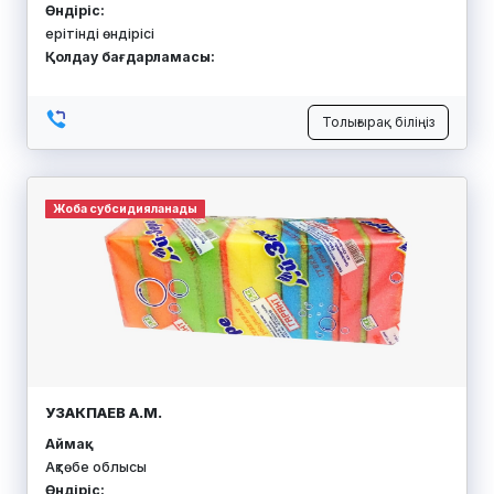
Өндіріс:
ерітінді өндірісі
Қолдау бағдарламасы:
Толығырақ біліңіз
Жоба субсидияланады
УЗАКПАЕВ А.М.
Аймақ:
Ақтөбе облысы
Өндіріс: