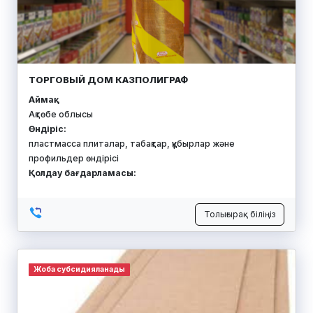
ТОРГОВЫЙ ДОМ КАЗПОЛИГРАФ
Аймақ:
Ақтөбе облысы
Өндіріс:
пластмасса плиталар, табақтар, құбырлар және
профильдер өндірісі
Қолдау бағдарламасы:
Толығырақ біліңіз
Жоба субсидияланады