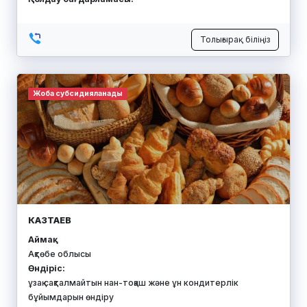
Толығырақ біліңіз
Жоба субсидияланады
КАЗТАЕВ
Аймақ:
Ақтөбе облысы
Өндіріс:
ұзақ сақталмайтын нан-тоқаш және ұн кондитерлік
бұйымдарын өндіру