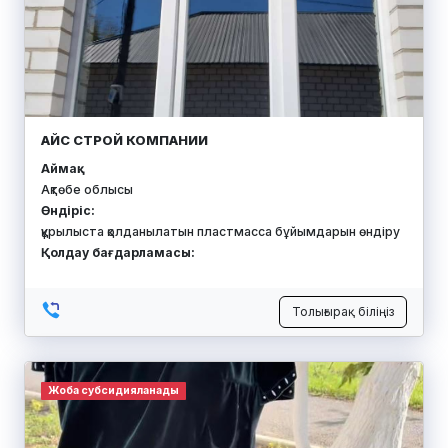
АЙС СТРОЙ КОМПАНИИ
Аймақ:
Ақтөбе облысы
Өндіріс:
құрылыста қолданылатын пластмасса бұйымдарын өндіру
Қолдау бағдарламасы:
Толығырақ біліңіз
Жоба субсидияланады