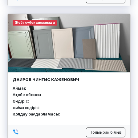
Жоба субсидияланады
ДАИРОВ ЧИНГИС КАЖЕНОВИЧ
Аймақ:
Ақтөбе облысы
Өндіріс:
жиһаз өндірісі
Қолдау бағдарламасы:
Толығырақ біліңіз