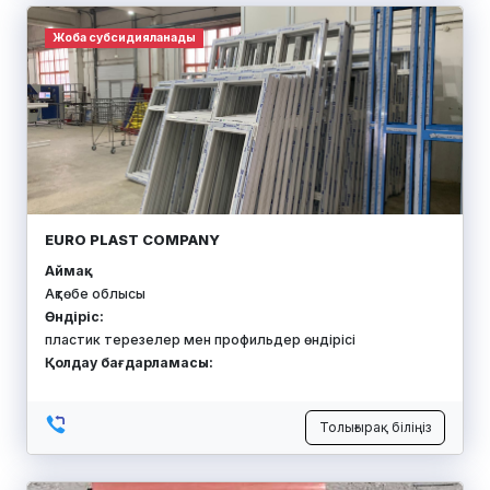
Жоба субсидияланады
EURO PLAST COMPANY
Аймақ:
Ақтөбе облысы
Өндіріс:
пластик терезелер мен профильдер өндірісі
Қолдау бағдарламасы:
Толығырақ біліңіз