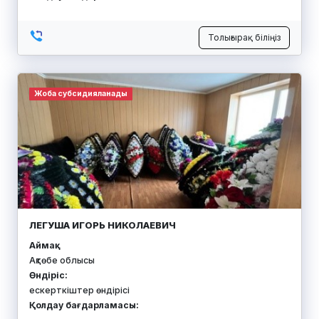
Толығырақ біліңіз
Жоба субсидияланады
ЛЕГУША ИГОРЬ НИКОЛАЕВИЧ
Аймақ:
Ақтөбе облысы
Өндіріс:
ескерткіштер өндірісі
Қолдау бағдарламасы: