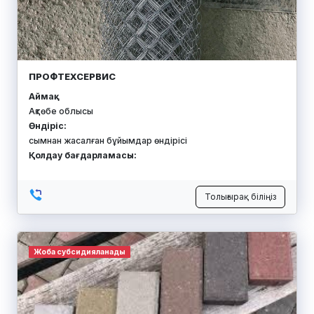
ПРОФТЕХСЕРВИС
Аймақ:
Ақтөбе облысы
Өндіріс:
сымнан жасалған бұйымдар өндірісі
Қолдау бағдарламасы:
Толығырақ біліңіз
Жоба субсидияланады