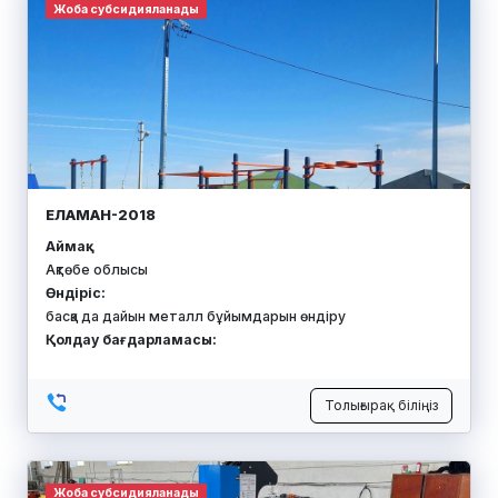
Жоба субсидияланады
ЕЛАМАН-2018
Аймақ:
Ақтөбе облысы
Өндіріс:
басқа да дайын металл бұйымдарын өндіру
Қолдау бағдарламасы:
Толығырақ біліңіз
Жоба субсидияланады