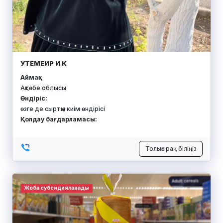
УТЕМЕИР И К
Аймақ:
Ақтөбе облысы
Өндіріс:
өзге де сыртқы киім өндірісі
Қолдау бағдарламасы:
Толығырақ біліңіз
Жоба субсидияланады