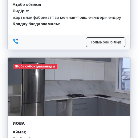
Ақтөбе облысы
Өндіріс:
жартылай фабрикаттар мен нан-тоқаш өнімдерін өндіру
Қолдау бағдарламасы:
Толығырақ біліңіз
Жоба субсидияланады
ИОВА
Аймақ: