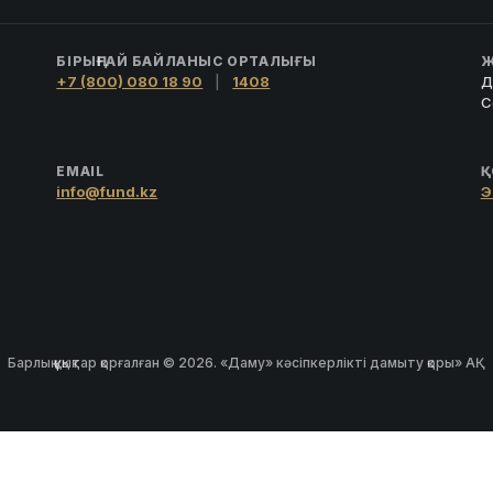
БІРЫҢҒАЙ БАЙЛАНЫС ОРТАЛЫҒЫ
Ж
+7 (800) 080 18 90
|
1408
Д
С
EMAIL
Қ
info@fund.kz
Э
Барлық құқықтар қорғалған © 2026. «Даму» кәсіпкерлікті дамыту қоры» АҚ