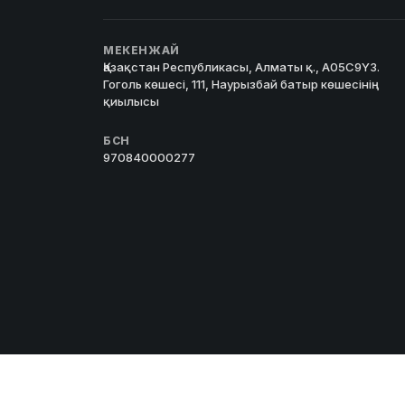
МЕКЕНЖАЙ
Қазақстан Республикасы, Алматы қ., A05C9Y3.
Гоголь көшесі, 111, Наурызбай батыр көшесінің
қиылысы
БСН
970840000277