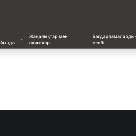
Жаңалықтар мен
Бағдарламаларды
▼
йында
оқиғалар
есебі