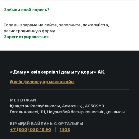
Забыли свой пароль?
Если вы впервые на сайте, заполните, пожалуйста,
регистрационную форму.
Зарегистрироваться
«Даму» кәсіпкерлікті дамыту қоры» АҚ
Өңірлік филиалдар мекенжайы
МЕКЕНЖАЙ
Қазақстан Республикасы, Алматы қ., A05C9Y3.
Гоголь көшесі, 111, Наурызбай батыр көшесінің қиылысы
БІРЫҢҒАЙ БАЙЛАНЫС ОРТАЛЫҒЫ
+7 (800) 080 18 90
|
1408