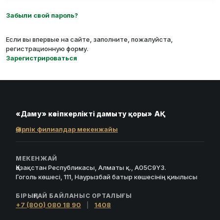
Забыли свой пароль?
Если вы впервые на сайте, заполните, пожалуйста,
регистрационную форму.
Зарегистрироваться
«Даму» кәсіпкерлікті дамыту қоры» АҚ
Өңірлік филиалдар мекенжайы
МЕКЕНЖАЙ
Қазақстан Республикасы, Алматы қ., A05C9Y3.
Гоголь көшесі, 111, Наурызбай батыр көшесінің қиылысы
БІРЫҢҒАЙ БАЙЛАНЫС ОРТАЛЫҒЫ
+7 (800) 080 18 90
|
1408