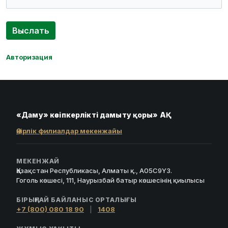
Авторизация
«Даму» кәсіпкерлікті дамыту қоры» АҚ
Өңірлік филиалдар мекенжайы
МЕКЕНЖАЙ
Қазақстан Республикасы, Алматы қ., A05C9Y3.
Гоголь көшесі, 111, Наурызбай батыр көшесінің қиылысы
БІРЫҢҒАЙ БАЙЛАНЫС ОРТАЛЫҒЫ
+7 (800) 080 18 90
|
1408