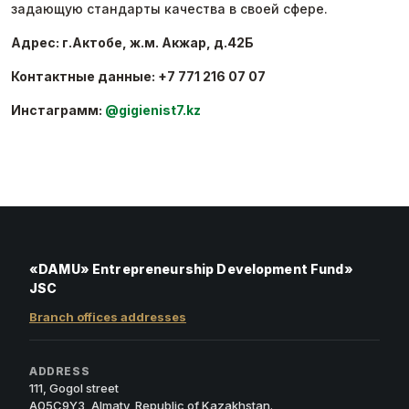
задающую стандарты качества в своей сфере.
Адрес: г.Актобе, ж.м. Акжар, д.42Б
Контактные данные: +7 771 216 07 07
Инстаграмм:
@gigienist7.kz
«DAMU» Entrepreneurship Development Fund»
JSC
Branch offices addresses
ADDRESS
111, Gogol street
A05C9Y3, Almaty, Republic of Kazakhstan.