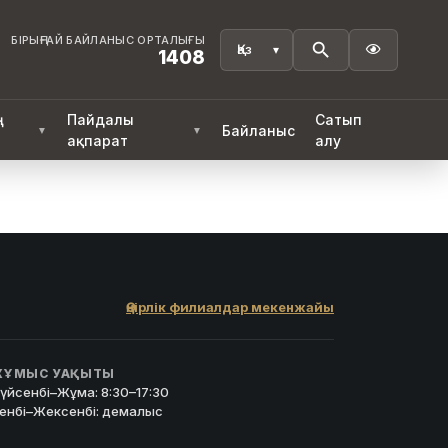
БІРЫҢҒАЙ БАЙЛАНЫС ОРТАЛЫҒЫ

1408
ң
Пайдалы
Сатып
Байланыс
▼
▼
ақпарат
алу
Өңірлік филиалдар мекенжайы
ҰМЫС УАҚЫТЫ
үйсенбі–Жұма: 8:30–17:30
енбі–Жексенбі: демалыс