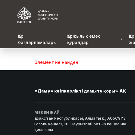
Қор
Қаржылық емес
Қор
▼
бағдарламалары
құралдар
жа
Элемент не найден!
«Даму» кәсіпкерлікті дамыту қоры» АҚ
МЕКЕНЖАЙ
Қазақстан Республикасы, Алматы қ., A05C9Y3.
Гоголь көшесі, 111, Наурызбай батыр көшесінің
қиылысы