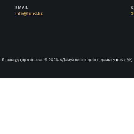
EMAIL
Қ
info@fund.kz
Э
Барлық құқықтар қорғалған © 2026. «Даму» кәсіпкерлікті дамыту қоры» АҚ