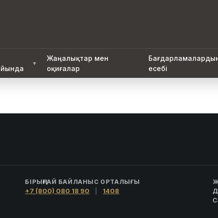
Жаңалықтар мен
Бағдарламаларды
▼
йында
оқиғалар
есебі
БІРЫҢҒАЙ БАЙЛАНЫС ОРТАЛЫҒЫ
Ж
+7 (800) 080 18 90
|
1408
Д
С