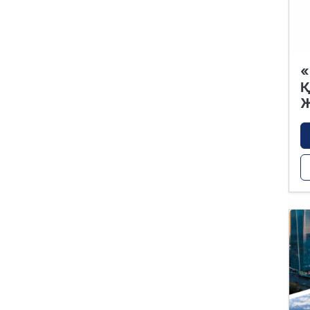
«
Қ
Ж