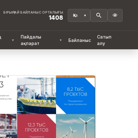
БІРЫҢҒАЙ БАЙЛАНЫС ОРТАЛЫҒЫ

1408
ң
Пайдалы
Сатып
Байланыс
▼
▼
ақпарат
алу