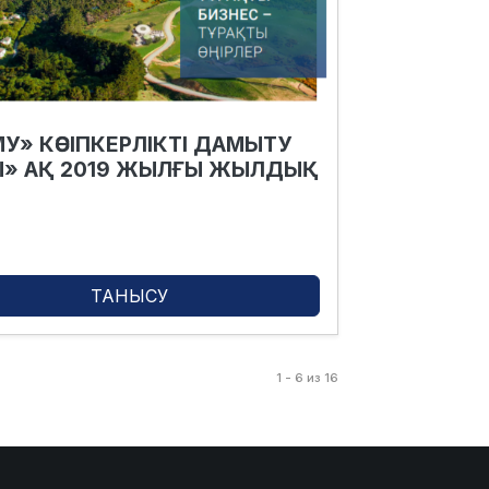
У» КӘСІПКЕРЛІКТІ ДАМЫТУ
» АҚ 2019 ЖЫЛҒЫ ЖЫЛДЫҚ
І
ТАНЫСУ
1 - 6 из 16