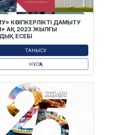
У» КӘСІПКЕРЛІКТІ ДАМЫТУ
» АҚ 2023 ЖЫЛҒЫ
ЫҚ ЕСЕБІ
ТАНЫСУ
НҰСҚА