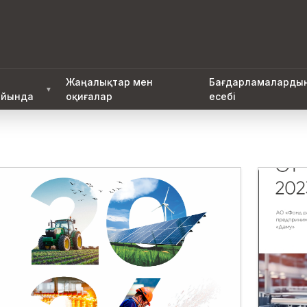
Жаңалықтар мен
Бағдарламаларды
▼
йында
оқиғалар
есебі