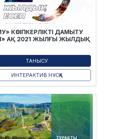
У» КӘСІПКЕРЛІКТІ ДАМЫТУ
» АҚ 2021 ЖЫЛҒЫ ЖЫЛДЫҚ
І
ТАНЫСУ
ИНТЕРАКТИВ НҰСҚА