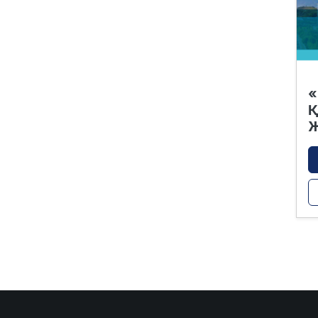
«
Қ
Ж