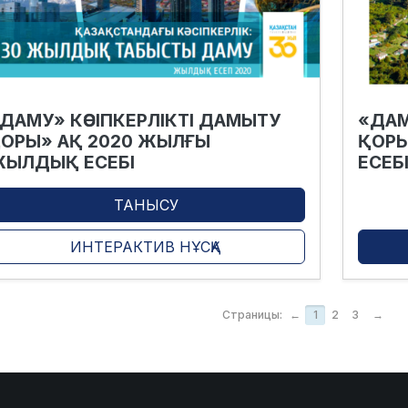
ДАМУ» КӘСІПКЕРЛІКТІ ДАМЫТУ
«ДАМ
ОРЫ» АҚ 2020 ЖЫЛҒЫ
ҚОРЫ
ЫЛДЫҚ ЕСЕБІ
ЕСЕБ
ТАНЫСУ
ИНТЕРАКТИВ НҰСҚА
Страницы:
←
1
2
3
→