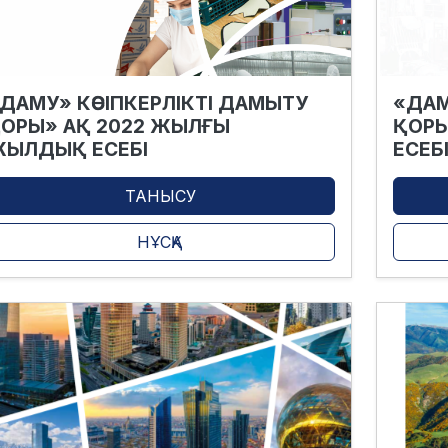
ДАМУ» КӘСІПКЕРЛІКТІ ДАМЫТУ
«ДАМ
ОРЫ» АҚ 2022 ЖЫЛҒЫ
ҚОРЫ
ЫЛДЫҚ ЕСЕБІ
ЕСЕБ
ТАНЫСУ
НҰСҚА