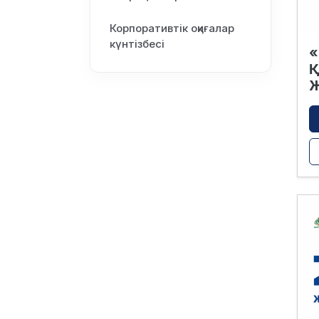
Корпоративтік оқиғалар
күнтізбесі
«
Қ
Ж