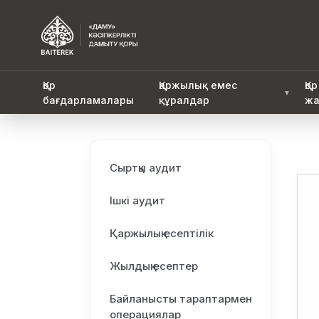
Қор
Қаржылық емес
Қор
▼
бағдарламалары
құралдар
жа
Сыртқы аудит
Ішкі аудит
Қаржылық есептілік
Жылдық есептер
Байланысты тараптармен
операциялар