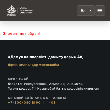
menu
Элемент не найден!
«Даму» кәсіпкерлікті дамыту қоры» АҚ
Өңірлік филиалдар мекенжайы
МЕКЕНЖАЙ
Қазақстан Республикасы, Алматы қ., A05C9Y3.
Гоголь көшесі, 111, Наурызбай батыр көшесінің қиылысы
БІРЫҢҒАЙ БАЙЛАНЫС ОРТАЛЫҒЫ
+7 (800) 080 18 90
|
1408