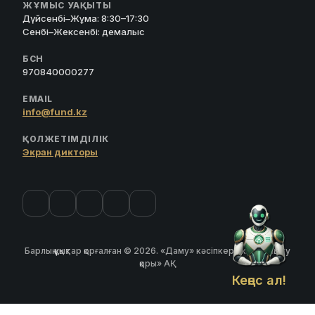
ЖҰМЫС УАҚЫТЫ
Дүйсенбі–Жұма: 8:30–17:30
Сенбі–Жексенбі: демалыс
БСН
970840000277
EMAIL
info@fund.kz
ҚОЛЖЕТІМДІЛІК
Экран дикторы
Барлық құқықтар қорғалған © 2026. «Даму» кәсіпкерлікті дамыту
қоры» АҚ
Кеңес ал!