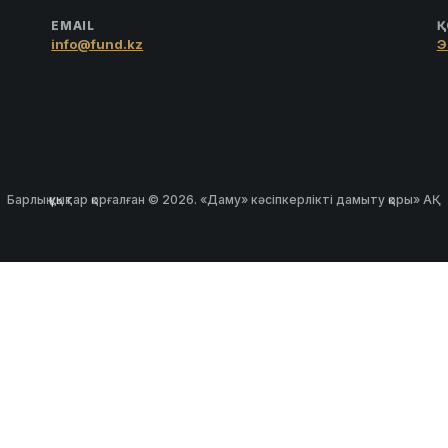
EMAIL
Қ
info@fund.kz
Э
Барлық құқықтар қорғалған © 2026. «Даму» кәсіпкерлікті дамыту қоры» АҚ