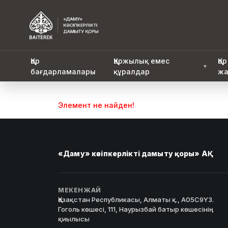
Қор
Қаржылық емес
Қор
▼
бағдарламалары
құралдар
жа
Элемент не найден!
«Даму» кәсіпкерлікті дамыту қоры» АҚ
МЕКЕНЖАЙ
Қазақстан Республикасы, Алматы қ., A05C9Y3.
Гоголь көшесі, 111, Наурызбай батыр көшесінің
қиылысы