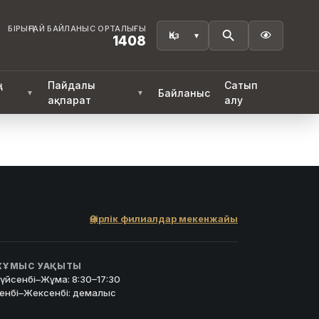
БІРЫҢҒАЙ БАЙЛАНЫС ОРТАЛЫҒЫ

1408
ң
Пайдалы
Сатып
Байланыс
▼
▼
ақпарат
алу
Өңірлік филиалдар мекенжайы
ҰМЫС УАҚЫТЫ
үйсенбі–Жұма: 8:30–17:30
енбі–Жексенбі: демалыс