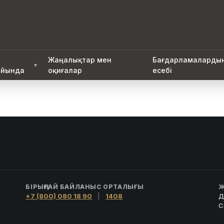
Жаңалықтар мен
Бағдарламаларды
▼
йында
оқиғалар
есебі
БІРЫҢҒАЙ БАЙЛАНЫС ОРТАЛЫҒЫ
Ж
+7 (800) 080 18 90
|
1408
Д
С