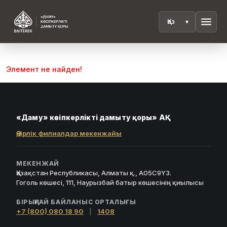
menu
Элемент не найден!
«Даму» кәсіпкерлікті дамыту қоры» АҚ
Өңірлік филиалдар мекенжайы
МЕКЕНЖАЙ
Қазақстан Республикасы, Алматы қ., A05C9Y3.
Гоголь көшесі, 111, Наурызбай батыр көшесінің қиылысы
БІРЫҢҒАЙ БАЙЛАНЫС ОРТАЛЫҒЫ
+7 (800) 080 18 90
|
1408