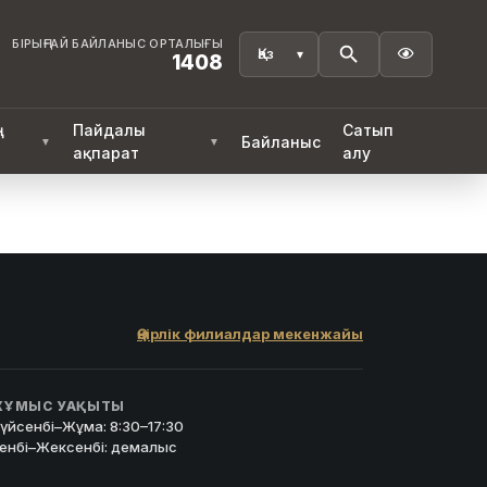
БІРЫҢҒАЙ БАЙЛАНЫС ОРТАЛЫҒЫ

1408
ң
Пайдалы
Сатып
Байланыс
▼
▼
ақпарат
алу
Өңірлік филиалдар мекенжайы
ҰМЫС УАҚЫТЫ
үйсенбі–Жұма: 8:30–17:30
енбі–Жексенбі: демалыс