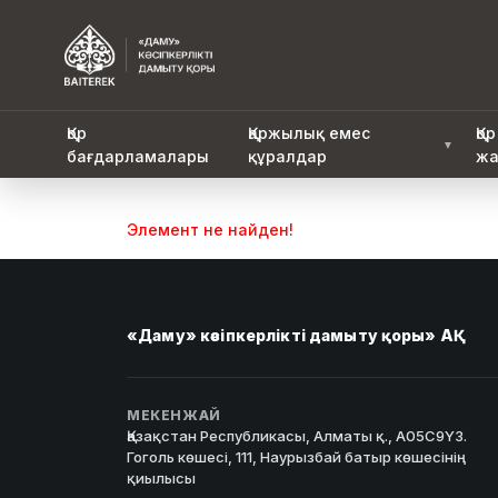
Қор
Қаржылық емес
Қор
▼
бағдарламалары
құралдар
жа
Элемент не найден!
«Даму» кәсіпкерлікті дамыту қоры» АҚ
МЕКЕНЖАЙ
Қазақстан Республикасы, Алматы қ., A05C9Y3.
Гоголь көшесі, 111, Наурызбай батыр көшесінің
қиылысы