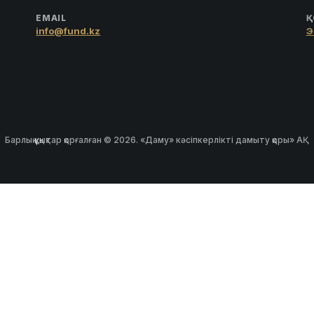
EMAIL
Қ
info@fund.kz
Э
Барлық құқықтар қорғалған © 2026. «Даму» кәсіпкерлікті дамыту қоры» АҚ