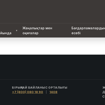
Жаңалықтар мен
Бағдарламаларды
▼
йында
оқиғалар
есебі
БІРЫҢҒАЙ БАЙЛАНЫС ОРТАЛЫҒЫ
Ж
+7 (800) 080 18 90
|
1408
Д
С