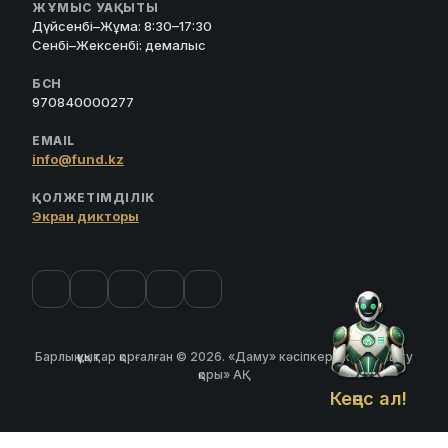
ЖҰМЫС УАҚЫТЫ
Дүйсенбі–Жұма: 8:30–17:30
Сенбі–Жексенбі: демалыс
БСН
970840000277
EMAIL
info@fund.kz
ҚОЛЖЕТІМДІЛІК
Экран дикторы
Барлық құқықтар қорғалған © 2026. «Даму» кәсіпкерлікті дамыту
қоры» АҚ
Кеңес ал!