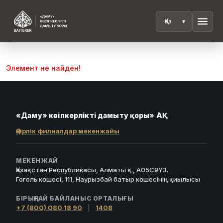
menu
Элемент не найден!
«Даму» кәсіпкерлікті дамыту қоры» АҚ
Өңірлік филиалдар мекенжайы
МЕКЕНЖАЙ
Қазақстан Республикасы, Алматы қ., A05C9Y3.
Гоголь көшесі, 111, Наурызбай батыр көшесінің қиылысы
БІРЫҢҒАЙ БАЙЛАНЫС ОРТАЛЫҒЫ
+7 (800) 080 18 90
|
1408