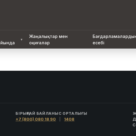
Жаңалықтар мен
Бағдарламаларды
▼
йында
оқиғалар
есебі
БІРЫҢҒАЙ БАЙЛАНЫС ОРТАЛЫҒЫ
Ж
+7 (800) 080 18 90
|
1408
Д
С