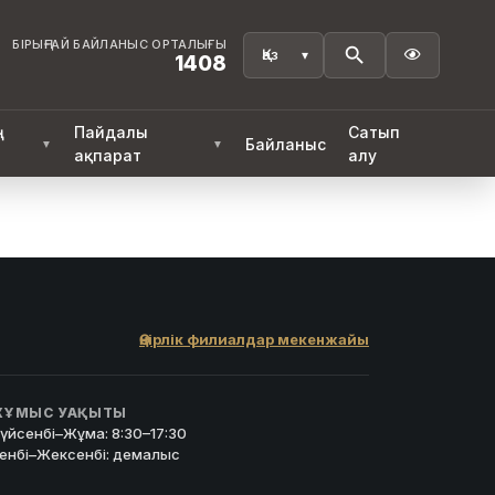
БІРЫҢҒАЙ БАЙЛАНЫС ОРТАЛЫҒЫ

1408
ң
Пайдалы
Сатып
Байланыс
▼
▼
ақпарат
алу
Өңірлік филиалдар мекенжайы
ҰМЫС УАҚЫТЫ
үйсенбі–Жұма: 8:30–17:30
енбі–Жексенбі: демалыс