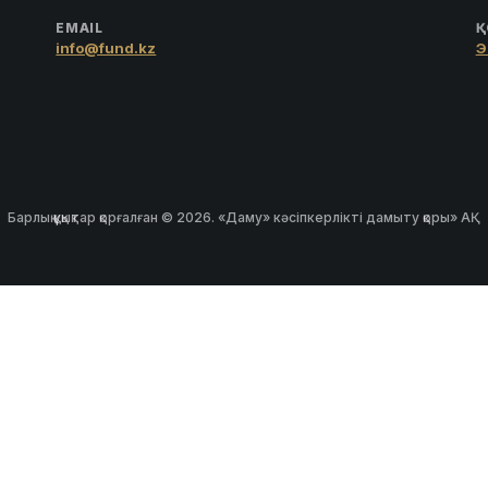
EMAIL
Қ
info@fund.kz
Э
Барлық құқықтар қорғалған © 2026. «Даму» кәсіпкерлікті дамыту қоры» АҚ