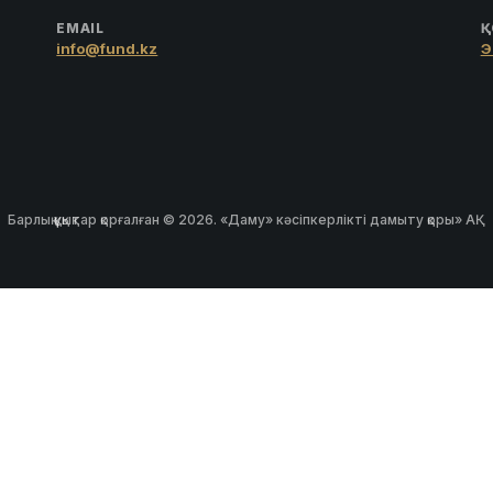
EMAIL
Қ
info@fund.kz
Э
Барлық құқықтар қорғалған © 2026. «Даму» кәсіпкерлікті дамыту қоры» АҚ