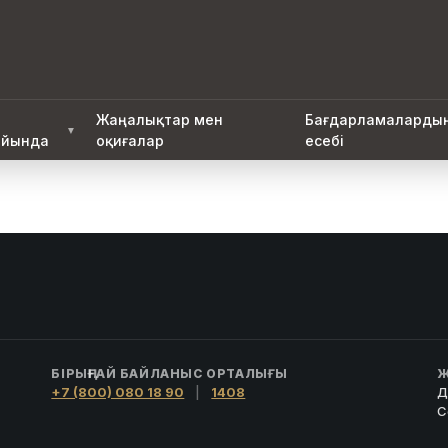
Жаңалықтар мен
Бағдарламаларды
▼
йында
оқиғалар
есебі
БІРЫҢҒАЙ БАЙЛАНЫС ОРТАЛЫҒЫ
Ж
+7 (800) 080 18 90
|
1408
Д
С