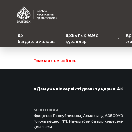
Қор
Қаржылық емес
Қор
▼
бағдарламалары
құралдар
жа
Элемент не найден!
«Даму» кәсіпкерлікті дамыту қоры» АҚ
МЕКЕНЖАЙ
Қазақстан Республикасы, Алматы қ., A05C9Y3.
Гоголь көшесі, 111, Наурызбай батыр көшесінің
қиылысы