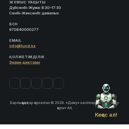
ЖҰМЫС УАҚЫТЫ
Дүйсенбі–Жұма: 8:30–17:30
Сенбі–Жексенбі: демалыс
БСН
970840000277
EMAIL
info@fund.kz
ҚОЛЖЕТІМДІЛІК
Экран дикторы
Барлық құқықтар қорғалған © 2026. «Даму» кәсіпкерлікті дамыту
қоры» АҚ
Кеңес ал!