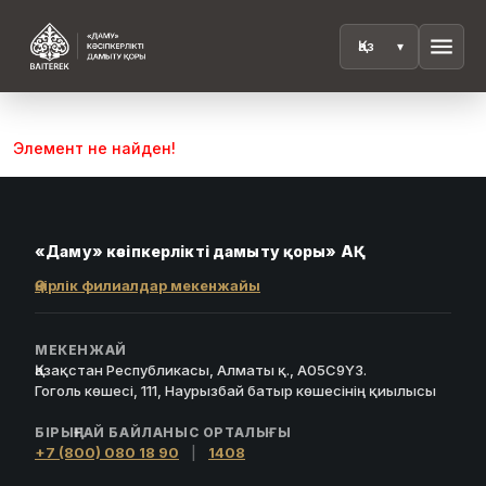
menu
Элемент не найден!
«Даму» кәсіпкерлікті дамыту қоры» АҚ
Өңірлік филиалдар мекенжайы
МЕКЕНЖАЙ
Қазақстан Республикасы, Алматы қ., A05C9Y3.
Гоголь көшесі, 111, Наурызбай батыр көшесінің қиылысы
БІРЫҢҒАЙ БАЙЛАНЫС ОРТАЛЫҒЫ
+7 (800) 080 18 90
|
1408