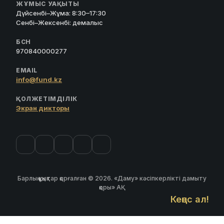
ЖҰМЫС УАҚЫТЫ
Дүйсенбі–Жұма: 8:30–17:30
Сенбі–Жексенбі: демалыс
БСН
970840000277
EMAIL
info@fund.kz
ҚОЛЖЕТІМДІЛІК
Экран дикторы
Барлық құқықтар қорғалған © 2026. «Даму» кәсіпкерлікті дамыту
қоры» АҚ
Кеңес ал!