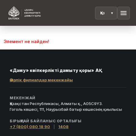
menu
Элемент не найден!
«Даму» кәсіпкерлікті дамыту қоры» АҚ
Өңірлік филиалдар мекенжайы
МЕКЕНЖАЙ
Қазақстан Республикасы, Алматы қ., A05C9Y3.
Гоголь көшесі, 111, Наурызбай батыр көшесінің қиылысы
БІРЫҢҒАЙ БАЙЛАНЫС ОРТАЛЫҒЫ
+7 (800) 080 18 90
|
1408