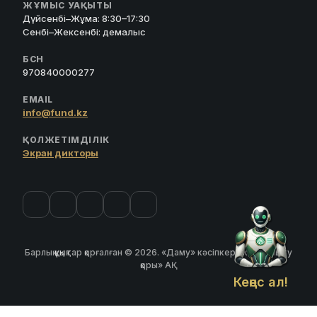
ЖҰМЫС УАҚЫТЫ
Дүйсенбі–Жұма: 8:30–17:30
Сенбі–Жексенбі: демалыс
БСН
970840000277
EMAIL
info@fund.kz
ҚОЛЖЕТІМДІЛІК
Экран дикторы
Барлық құқықтар қорғалған © 2026. «Даму» кәсіпкерлікті дамыту
қоры» АҚ
Кеңес ал!