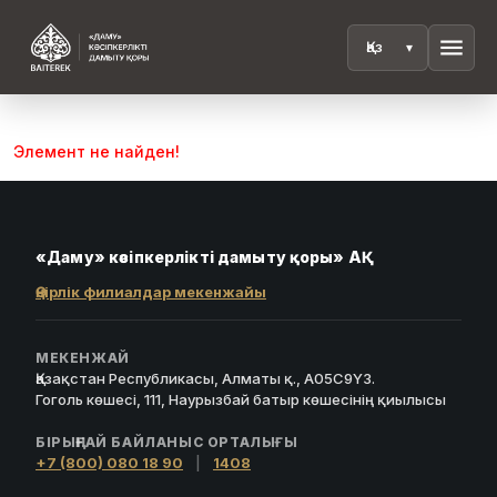
menu
Элемент не найден!
«Даму» кәсіпкерлікті дамыту қоры» АҚ
Өңірлік филиалдар мекенжайы
МЕКЕНЖАЙ
Қазақстан Республикасы, Алматы қ., A05C9Y3.
Гоголь көшесі, 111, Наурызбай батыр көшесінің қиылысы
БІРЫҢҒАЙ БАЙЛАНЫС ОРТАЛЫҒЫ
+7 (800) 080 18 90
|
1408