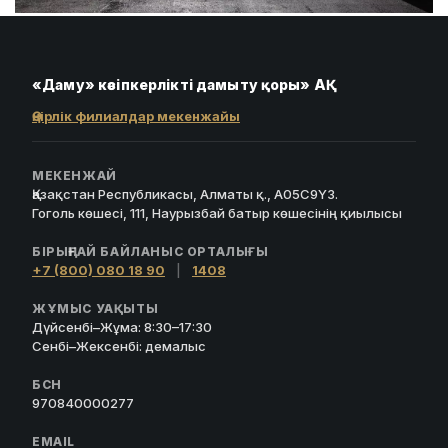
«Даму» кәсіпкерлікті дамыту қоры» АҚ
Өңірлік филиалдар мекенжайы
МЕКЕНЖАЙ
Қазақстан Республикасы, Алматы қ., A05C9Y3.
Гоголь көшесі, 111, Наурызбай батыр көшесінің қиылысы
БІРЫҢҒАЙ БАЙЛАНЫС ОРТАЛЫҒЫ
+7 (800) 080 18 90
|
1408
ЖҰМЫС УАҚЫТЫ
Дүйсенбі–Жұма: 8:30–17:30
Сенбі–Жексенбі: демалыс
БСН
970840000277
EMAIL