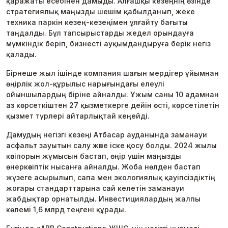
қаражаты есебінен дамыды. Алғашқы кезеңнің өзінде
стратегиялық маңызды шешім қабылданып, жеке
техника паркін кезең-кезеңімен ұлғайту бағыты
таңдалды. Бұл тапсырыстарды жедел орындауға
мүмкіндік беріп, бизнесті ауқымдандыруға берік негіз
қалады.
Бірнеше жыл ішінде компания шағын мердігер ұйымнан
өңірлік жол-құрылыс нарығындағы елеулі
ойыншылардың біріне айналды. Ұжым саны 10 адамнан
аз көрсеткіштен 27 қызметкерге дейін өсті, көрсетілетін
қызмет түрлері айтарлықтай кеңейді.
Дамудың негізгі кезеңі Атбасар ауданында заманауи
асфальт зауытын салу және іске қосу болды. 2024 жылы
кәсіпорын жұмысын бастап, өңір үшін маңызды
өнеркәсіптік нысанға айналды. Жоба нөлден бастап
жүзеге асырылып, сапа мен экологиялық қауіпсіздіктің
жоғары стандарттарына сай келетін заманауи
жабдықтар орнатылды. Инвестициялардың жалпы
көлемі 1,6 млрд теңгені құрады.