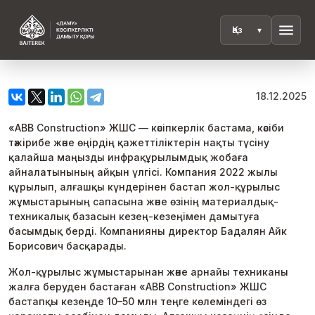
menu
18.12.2025
«ABB Construction» ЖШС — кәсіпкерлік бастама, кәсіби
тәжірибе және өңірдің қажеттіліктерін нақты түсіну
қалайша маңызды инфрақұрылымдық жобаға
айналатынының айқын үлгісі. Компания 2022 жылы
құрылып, алғашқы күндерінен бастап жол-құрылыс
жұмыстарының сапасына және өзінің материалдық-
техникалық базасын кезең-кезеңімен дамытуға
басымдық берді. Компанияны директор Бадалян Айк
Борисович басқарады.
Жол-құрылыс жұмыстарынан және арнайы техниканы
жалға беруден бастаған «ABB Construction» ЖШС
бастапқы кезеңде 10–50 млн теңге көлеміндегі өз