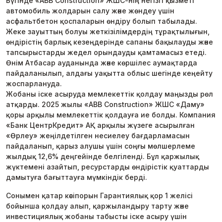
Бүгінде «ABB Construction» ЖШС-нің негізгі қызметі
автомобиль жолдарын салу және жөндеу үшін
асфальтбетон қоспаларын өндіру болып табылады.
Жеке зауыттың болуы жеткізілімдердің тұрақтылығын,
өндірістің барлық кезеңдерінде сапаны бақылауды және
тапсырыстарды жедел орындауды қамтамасыз етеді.
Өнім Атбасар ауданында және көршілес аумақтарда
пайдаланылып, алдағы уақытта облыс шегінде кеңейту
жоспарлануда.
Жобаны іске асыруда мемлекеттік қолдау маңызды рөл
атқарды. 2025 жылы «ABB Construction» ЖШС «Даму»
қоры арқылы мемлекеттік қолдауға ие болды. Компания
«Банк ЦентрКредит» АҚ арқылы жүзеге асырылған
«Өрлеу» жеңілдетілген несиелеу бағдарламасын
пайдаланып, қарыз алушы үшін соңғы мөлшерлеме
жылдық 12,6% деңгейінде белгіленді. Бұл қаржылық
жүктемені азайтып, ресурстарды өндірістік қуаттарды
дамытуға бағыттауға мүмкіндік берді.
Сонымен қатар кәсіпорын Гарантиялық қор 1 желісі
бойынша қолдау алып, қаржыландыру тарту және
инвестициялық жобаны табысты іске асыру үшін