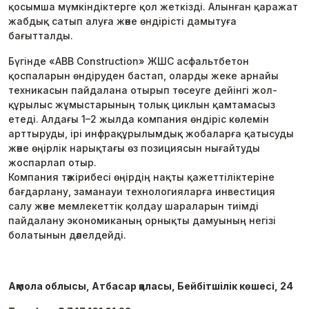
қосымша мүмкіндіктерге қол жеткізді. Алынған қаражат
жабдық сатып алуға және өндірісті дамытуға
бағытталды.
Бүгінде «ABB Construction» ЖШС асфальтбетон
қоспаларын өндіруден бастап, оларды жеке арнайы
техникасын пайдалана отырып төсеуге дейінгі жол-
құрылыс жұмыстарының толық циклын қамтамасыз
етеді. Алдағы 1–2 жылда компания өндіріс көлемін
арттыруды, ірі инфрақұрылымдық жобаларға қатысуды
және өңірлік нарықтағы өз позициясын нығайтуды
жоспарлап отыр.
Компания тәжірибесі өңірдің нақты қажеттіліктеріне
бағдарлану, заманауи технологияларға инвестиция
салу және мемлекеттік қолдау шараларын тиімді
пайдалану экономиканың орнықты дамуының негізі
болатынын дәлелдейді.
Ақмола облысы, Атбасар қаласы, Бейбітшілік көшесі, 24