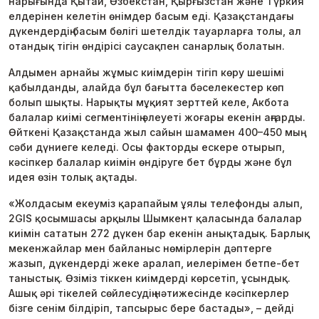
нарығында Қытай, Өзбекстан, Қырғызстан және Түркия
елдерінен келетін өнімдер басым еді. Қазақстандағы
дүкендердің басым бөлігі шетелдік тауарларға толы, ал
отандық тігін өндірісі саусақпен санарлық болатын.
Алдымен арнайы жұмыс киімдерін тігіп көру шешімі
қабылданды, алайда бұл бағытта бәселекестер көп
болып шықты. Нарықты мұқият зерттей келе, Акбота
балалар киімі сегментінің әлеуеті жоғары екенін аңғарды.
Өйткені Қазақстанда жыл сайын шамамен 400–450 мың
сәби дүниеге келеді. Осы факторды ескере отырып,
кәсіпкер балалар киімін өндіруге бет бұрды және бұл
идея өзін толық ақтады.
«Жолдасым екеуміз қарапайым ұялы телефонды алып,
2GIS қосымшасы арқылы Шымкент қаласында балалар
киімін сататын 272 дүкен бар екенін анықтадық. Барлық
мекенжайлар мен байланыс нөмірлерін дәптерге
жазып, дүкендерді жеке аралап, иелерімен бетпе-бет
таныстық. Өзіміз тіккен киімдерді көрсетіп, ұсындық.
Ашық әрі тікелей сөйлесудің нәтижесінде кәсіпкерлер
бізге сенім білдіріп, тапсырыс бере бастады», – дейді