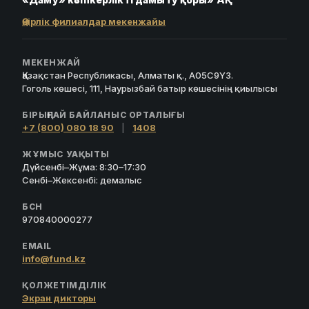
Өңірлік филиалдар мекенжайы
МЕКЕНЖАЙ
Қазақстан Республикасы, Алматы қ., A05C9Y3.
Гоголь көшесі, 111, Наурызбай батыр көшесінің қиылысы
БІРЫҢҒАЙ БАЙЛАНЫС ОРТАЛЫҒЫ
+7 (800) 080 18 90
|
1408
ЖҰМЫС УАҚЫТЫ
Дүйсенбі–Жұма: 8:30–17:30
Сенбі–Жексенбі: демалыс
БСН
970840000277
EMAIL
info@fund.kz
ҚОЛЖЕТІМДІЛІК
Экран дикторы