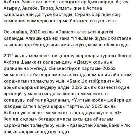
Акбота. Уақыт өте келе тапсырыстар Қызылорда, Ақтау,
Атырау, Ақтөбе, Тараз, Алматы және Астана
қалаларынан да түсе бастады. Сұраныс артқан соң
компания өнімдерін көтерме бағамен сатуға көшті.
Осылайша, 2020 жылы «Danico» ательесінің негізі
қаланды. Алғашында екі ғана тігіншімен жұмыс бастаған
кәсіпорында бүгінде жиырмаға жуық маман еңбек етуде.
2021 жылы мемлекеттік қолдау шаралары туралы білген
Акбота Шымкент қаласындағы «Даму» қорының
филиалына жүгінді. «Бизнестің жол картасы–2025»
мемлекеттік бағдарламасы аясында компания айналым
қаражатын толықтыру үшін «Банк ЦентрКредит» АҚ
арқылы қаржыландыру алды. 2022 жылы бизнесті одан
әрі кеңейту мақсатында кәсіпорын мемлекеттік
қолдауды қайта пайдаланып, «Ұлттық жоба» шеңберінде
жабдық сатып алуға қаржы тартты. Ал 2025 жылы
Акбота үшінші рет мемлекеттік қолдауға жүгініп, «1-
Кепілдік қоры» бағдарламасы аясында айналым
қаражатын толықтыру үшін «Қазақстан Халық Банкі» АҚ
арқылы қаржыландыру алды.