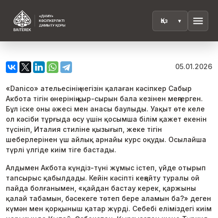
menu
05.01.2026
«Danico» ательесінің негізін қалаған кәсіпкер Сабыр
Акбота тігін өнерінің қыр-сырын бала кезінен меңгерген.
Бұл іске оны әжесі мен анасы баулыды. Уақыт өте келе
ол кәсіби тұрғыда өсу үшін қосымша білім қажет екенін
түсініп, Италия стиліне қызығып, жеке тігін
шеберлерінен үш айлық арнайы курс оқуды. Осылайша
түрлі үлгіде киім тіге бастады.
Алдымен Акбота күндіз-түні жұмыс істеп, үйде отырып
тапсырыс қабылдады. Кейін кәсіпті кеңейту туралы ой
пайда болғанымен, «қайдан бастау керек, қаржыны
қалай табамын, бәсекеге төтеп бере аламын ба?» деген
күмән мен қорқыныш қатар жүрді. Себебі еліміздегі киім