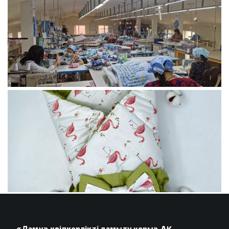
«Даму» кәсіпкерлікті дамыту қоры» АҚ