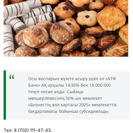
Осы жоспарын жүзеге асыру үшін ол «АТФ
Банк» АҚ арқылы 14,95%-бен 18 000 000
теңге несие алды. Сыйақы
мөлшерлемесінің 50%-ын мемлекет
«Бизнестің жол картасы 2025» мемлекеттік
бағдарламасы бойынша субсидиялады.
Тел: 8 (702) 111-47-43.