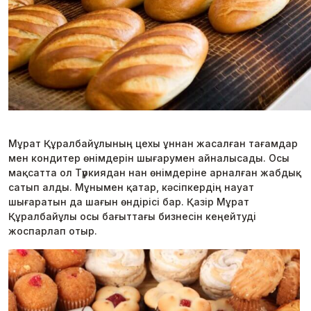
Мұрат Құралбайұлының цехы ұннан жасалған тағамдар
мен кондитер өнімдерін шығарумен айналысады. Осы
мақсатта ол Түркиядан нан өнімдеріне арналған жабдық
сатып алды. Мұнымен қатар, кәсіпкердің науат
шығаратын да шағын өндірісі бар. Қазір Мұрат
Құралбайұлы осы бағыттағы бизнесін кеңейтуді
жоспарлап отыр.