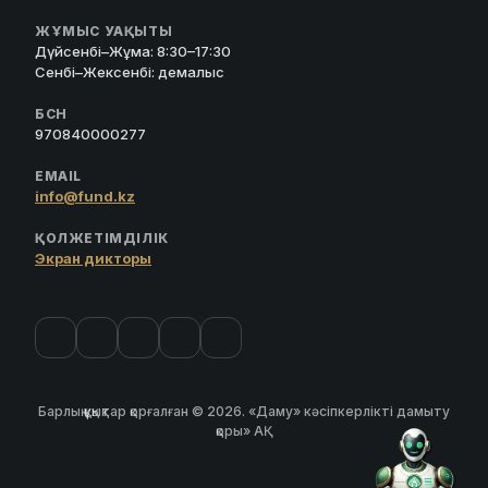
ЖҰМЫС УАҚЫТЫ
Дүйсенбі–Жұма: 8:30–17:30
Сенбі–Жексенбі: демалыс
БСН
970840000277
EMAIL
info@fund.kz
ҚОЛЖЕТІМДІЛІК
Экран дикторы
Барлық құқықтар қорғалған © 2026. «Даму» кәсіпкерлікті дамыту
қоры» АҚ