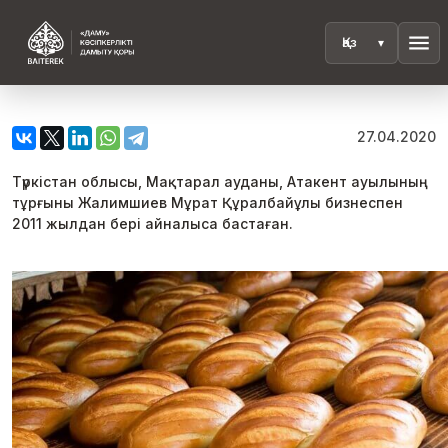
menu
27.04.2020
Түркістан облысы, Мақтарал ауданы, Атакент ауылының
тұрғыны Жалимшиев Мұрат Құралбайұлы бизнеспен
2011 жылдан бері айналыса бастаған.