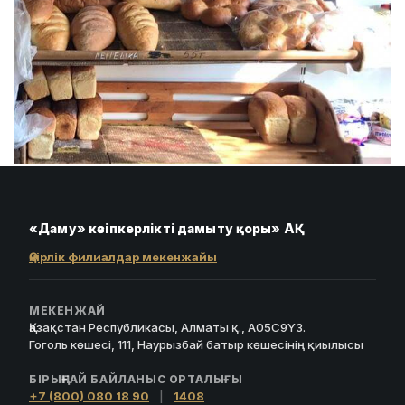
«Даму» кәсіпкерлікті дамыту қоры» АҚ
Өңірлік филиалдар мекенжайы
МЕКЕНЖАЙ
Қазақстан Республикасы, Алматы қ., A05C9Y3.
Гоголь көшесі, 111, Наурызбай батыр көшесінің қиылысы
БІРЫҢҒАЙ БАЙЛАНЫС ОРТАЛЫҒЫ
+7 (800) 080 18 90
|
1408