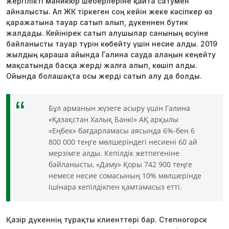
жергілікті маникюр шеберлеріне қайта сатумен
айналысты. Ал ЖК тіркеген соң кейін жеке кәсіпкер өз
қаражатына тауар сатып алып, дүкеннен бутик
жалдады. Кейінірек сатып алушылар санының өсуіне
байланысты тауар түрін көбейту үшін несие алды. 2019
жылдың қараша айында Галина сауда алаңын кеңейту
мақсатында басқа жерді жалға алып, көшіп алды.
Ойында болашақта осы жерді сатып алу да болды.
Бұл арманын жүзеге асыру үшін Галина
«Қазақстан Халық Банкі» АҚ арқылы
«Еңбек» бағдарламасы аясында 6%-бен 6
800 000 теңге мөлшеріндегі несиені 60 ай
мерзімге алды. Кепілдік жетпегеніне
байланысты, «Даму» Қоры 742 900 теңге
немесе несие сомасының 10% мөлшерінде
ішінара кепілдікпен қамтамасыз етті.
Қазір дүкеннің тұрақты клиенттері бар. Степногорск