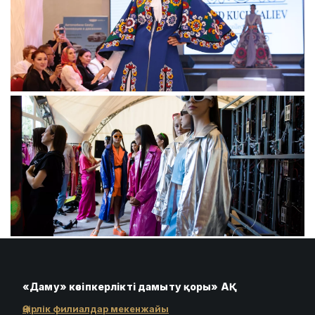
«Даму» кәсіпкерлікті дамыту қоры» АҚ
Өңірлік филиалдар мекенжайы