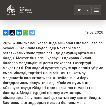
menu
19.02.2026
2024 жылы Өскемен қаласында ашылған Eurasian Fashion
School — жай ғана модельдер мектебі емес,
эстетикалық және тұлға ретінде дамудың орталығы
болды. Мектептің негізін қалаушы Қаирова Лилия
балалар модельдігіне деген көзқарасты өзгертуді
мақсат етті. Бұл «әдемі суретке түсуге арналған» үйірме
емес, мінезді, тәртіпті және өзін-өзі таныстыру
мәдениетін қалыптастыратын жүйелі білім беру
бағдарламасы болуы тиіс еді. Жоба өз жұмысын
«Саянур» сауда үйіндегі жалға алынған ғимараттан
бастады. Мұнда күрделі жөндеу жұмыстары,
аймақтарға бөлу және жабдық сатып алу қажет болды.
Бастапқы шығындардың жоғары болғаны және