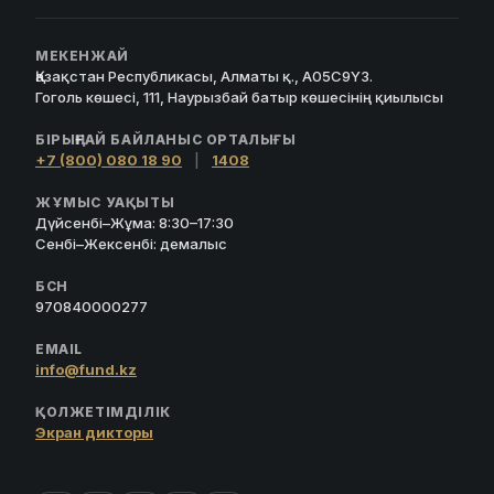
МЕКЕНЖАЙ
Қазақстан Республикасы, Алматы қ., A05C9Y3.
Гоголь көшесі, 111, Наурызбай батыр көшесінің қиылысы
БІРЫҢҒАЙ БАЙЛАНЫС ОРТАЛЫҒЫ
+7 (800) 080 18 90
|
1408
ЖҰМЫС УАҚЫТЫ
Дүйсенбі–Жұма: 8:30–17:30
Сенбі–Жексенбі: демалыс
БСН
970840000277
EMAIL
info@fund.kz
ҚОЛЖЕТІМДІЛІК
Экран дикторы