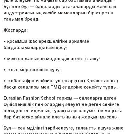
үшін әлеуметтік маңызы бар бастамаға айналды.
Бүгінде бұл — балаларды, ата-аналарды және сән
индустриясының кәсіби мамандарын біріктіретін
танымал бренд.
Жоспарда:
• қосымша жас ерекшелігіне арналған
бағдарламаларды іске қосу;
• мектеп жанынан модельдік агенттік ашу;
• жеке мерч желісін құру;
• жобаны франчайзинг үлгісі арқылы Қазақстанның
басқа қалалары мен ТМД елдеріне кеңейту тұрды.
Eurasian Fashion School тарихы — балаларға деген
сүйіспеншілік пен олардың әлеуетіне деген сенімге
негізделген идеяның тұрақты әрі әлеуметтік маңызы
бар бизнеске айнала алатынының жарқын мысалы.
Бұл — сенімділікті тәрбиелеуге, талантты ашуға және