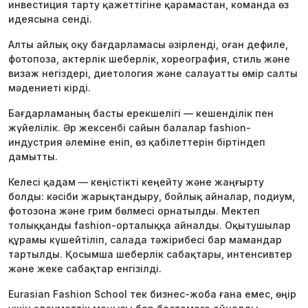
инвестиция тарту қажеттігіне қарамастан, команда өз
идеясына сенді.
Алты айлық оқу бағдарламасы әзірленді, оған дефиле,
фотопоза, актерлік шеберлік, хореография, стиль және
визаж негіздері, диетология және салауатты өмір салты
мәдениеті кірді.
Бағдарламаның басты ерекшелігі — кешенділік пен
жүйелілік. Әр жексенбі сайын балалар fashion-
индустрия әлеміне еніп, өз қабілеттерін біртіндеп
дамытты.
Келесі қадам — кеңістікті кеңейту және жаңғырту
болды: кәсіби жарықтандыру, бойлық айналар, подиум,
фотозона және грим бөлмесі орнатылды. Мектеп
толыққанды fashion-орталыққа айналды. Оқытушылар
құрамы күшейтіліп, салада тәжірибесі бар мамандар
тартылды. Қосымша шеберлік сабақтары, интенсивтер
және жеке сабақтар енгізілді.
Eurasian Fashion School тек бизнес-жоба ғана емес, өңір