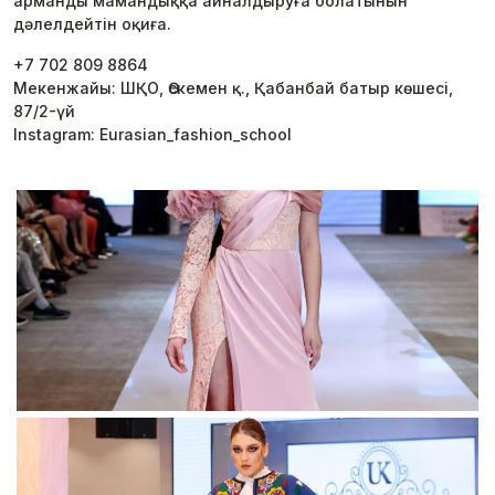
арманды мамандыққа айналдыруға болатынын
дәлелдейтін оқиға.
+7 702 809 8864
Мекенжайы: ШҚО, Өскемен қ., Қабанбай батыр көшесі,
87/2-үй
Instagram: Eurasian_fashion_school