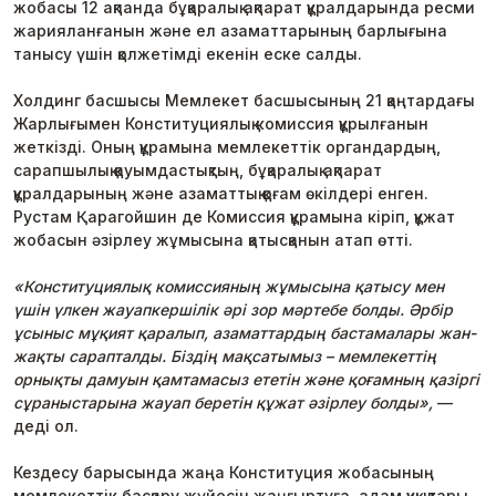
жобасы 12 ақпанда бұқаралық ақпарат құралдарында ресми
жарияланғанын және ел азаматтарының барлығына
танысу үшін қолжетімді екенін еске салды.
Холдинг басшысы Мемлекет басшысының 21 қаңтардағы
Жарлығымен Конституциялық комиссия құрылғанын
жеткізді. Оның құрамына мемлекеттік органдардың,
сарапшылық қауымдастықтың, бұқаралық ақпарат
құралдарының және азаматтық қоғам өкілдері енген.
Рустам Қарагойшин де Комиссия құрамына кіріп, құжат
жобасын әзірлеу жұмысына қатысқанын атап өтті.
«Конституциялық комиссияның жұмысына қатысу мен
үшін үлкен жауапкершілік әрі зор мәртебе болды. Әрбір
ұсыныс мұқият қаралып, азаматтардың бастамалары жан-
жақты сарапталды. Біздің мақсатымыз – мемлекеттің
орнықты дамуын қамтамасыз ететін және қоғамның қазіргі
сұраныстарына жауап беретін құжат әзірлеу болды»,
—
деді ол.
Кездесу барысында жаңа Конституция жобасының
мемлекеттік басқару жүйесін жаңғыртуға, адам құқықтары