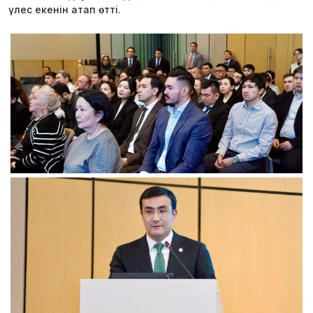
үлес екенін атап өтті.