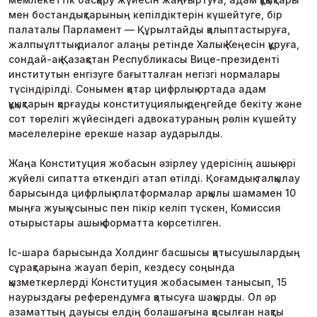
мен бостандықтарының кепілдіктерін күшейтуге, бір
палаталы Парламент — Құрылтайды қалыптастыруға,
жалпыұлттық диалог алаңы ретінде Халық Кеңесін құруға,
сондай-ақ Қазақстан Республикасы Вице-президенті
институтын енгізуге бағытталған негізгі нормалары
түсіндірілді. Сонымен қатар цифрлық ортада адам
құқықтарын қорғауды конституциялық деңгейде бекіту және
сот төрелігі жүйесіндегі адвокатураның рөлін күшейту
мәселелеріне ерекше назар аударылды.
Жаңа Конституция жобасын әзірлеу үдерісінің ашық әрі
жүйелі сипатта өткендігі атап өтілді. Қоғамдық талқылау
барысында цифрлық платформалар арқылы шамамен 10
мыңға жуық ұсыныс пен пікір келіп түскен, Комиссия
отырыстары ашық форматта көрсетілген.
Іс-шара барысында Холдинг басшысы қатысушылардың
сұрақтарына жауап беріп, кездесу соңында
қызметкерлерді Конституция жобасымен танысып, 15
наурыздағы референдумға қатысуға шақырды. Ол әр
азаматтың дауысы елдің болашағына қосылған нақты