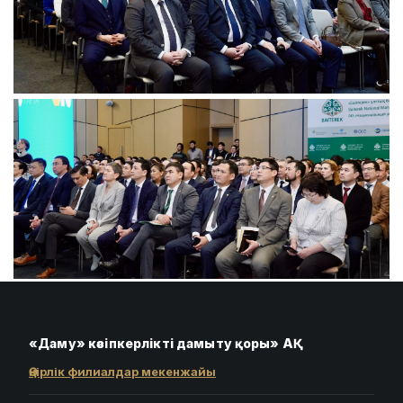
«Даму» кәсіпкерлікті дамыту қоры» АҚ
Өңірлік филиалдар мекенжайы