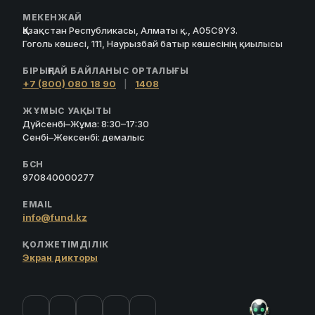
МЕКЕНЖАЙ
Қазақстан Республикасы, Алматы қ., A05C9Y3.
Гоголь көшесі, 111, Наурызбай батыр көшесінің қиылысы
БІРЫҢҒАЙ БАЙЛАНЫС ОРТАЛЫҒЫ
+7 (800) 080 18 90
|
1408
ЖҰМЫС УАҚЫТЫ
Дүйсенбі–Жұма: 8:30–17:30
Сенбі–Жексенбі: демалыс
БСН
970840000277
EMAIL
info@fund.kz
ҚОЛЖЕТІМДІЛІК
Экран дикторы