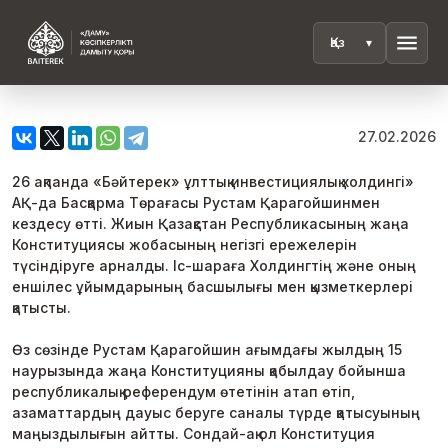
menu
27.02.2026
26 ақпанда «Бәйтерек» ұлттық инвестициялық холдингі»
АҚ-да Басқарма Төрағасы Рустам Қарагойшинмен
кездесу өтті. Жиын Қазақстан Республикасының жаңа
Конституциясы жобасының негізгі ережелерін
түсіндіруге арналды. Іс-шараға Холдингтің және оның
еншілес ұйымдарының басшылығы мен қызметкерлері
қатысты.
Өз сөзінде Рустам Қарагойшин ағымдағы жылдың 15
наурызында жаңа Конституцияны қабылдау бойынша
республикалық референдум өтетінін атап өтіп,
азаматтардың дауыс беруге саналы түрде қатысуының
маңыздылығын айтты. Сондай-ақ ол Конституция