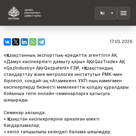
menu
17.03.2026
«Қазақстанның экспорттық-кредиттік агенттігі» АҚ
«Даму» кәсіпкерлікті дамыту қоры» АҚ, «QazTrade» АҚ,
«QazIndustry» АҚ, «Qazpatent» ҒЗИ, «Қазақстандық
стандарттау және метрология институты» РМК-мен
бірлесіп, сондай-ақ «Атамекен» ҰКП-ның көмегімен
кәсіпкерлерді бизнесті мемлекеттік қолдау құралдары
бойынша тегін онлайн-семинарларға қатысуға
шақырады.
Семинар аясында:
• Қазақстан кәсіпкерлеріне арналған өзекті
бағдарламалар;
• кепіл тапшылығы кезіндегі балама шешімдер;