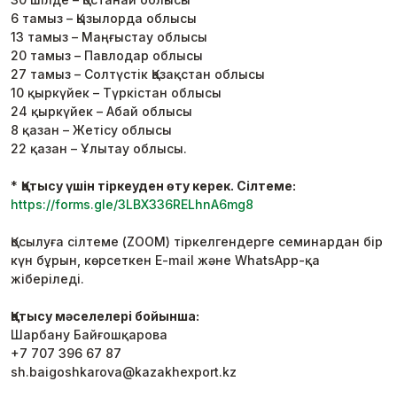
6 тамыз – Қызылорда облысы
13 тамыз – Маңғыстау облысы
20 тамыз – Павлодар облысы
27 тамыз – Солтүстік Қазақстан облысы
10 қыркүйек – Түркістан облысы
24 қыркүйек – Абай облысы
8 қазан – Жетісу облысы
22 қазан – Ұлытау облысы.
*
Қатысу үшін тіркеуден өту керек. Сілтеме:
https://forms.gle/3LBX336RELhnA6mg8
Қосылуға сілтеме (ZOOM) тіркелгендерге семинардан бір
күн бұрын, көрсеткен E-mail және WhatsApp-қа
жіберіледі.
Қатысу мәселелері бойынша:
Шарбану Байғошқарова
+7 707 396 67 87
sh.baigoshkarova@kazakhexport.kz