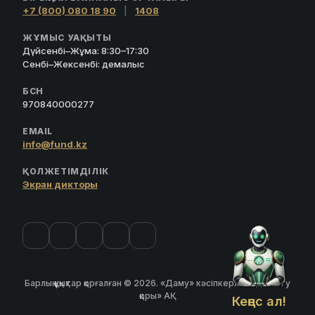
+7 (800) 080 18 90
|
1408
ЖҰМЫС УАҚЫТЫ
Дүйсенбі–Жұма: 8:30–17:30
Сенбі–Жексенбі: демалыс
БСН
970840000277
EMAIL
info@fund.kz
ҚОЛЖЕТІМДІЛІК
Экран дикторы
Барлық құқықтар қорғалған © 2026. «Даму» кәсіпкерлікті дамыту
қоры» АҚ
Кеңес ал!