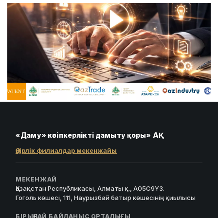
«Даму» кәсіпкерлікті дамыту қоры» АҚ
Өңірлік филиалдар мекенжайы
МЕКЕНЖАЙ
Қазақстан Республикасы, Алматы қ., A05C9Y3.
Гоголь көшесі, 111, Наурызбай батыр көшесінің қиылысы
БІРЫҢҒАЙ БАЙЛАНЫС ОРТАЛЫҒЫ