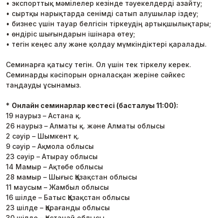
• экспорттық мәмілелер кезінде тәуекелдерді азайту;
• сыртқы нарықтарда сенімді сатып алушылар іздеу;
• бизнес үшін тауар белгісін тіркеудің артықшылықтары;
• өндіріс шығындарын ішінара өтеу;
• тегін кеңес алу және қолдау мүмкіндіктері қаралады.
Семинарға қатысу тегін. Ол үшін тек тіркелу керек.
Семинарды кәсіпорын орналасқан жеріне сәйкес
таңдауды ұсынамыз.
*
Онлайн семинарлар кестесі (басталуы 11:00):
19 наурыз – Астана қ.
26 наурыз – Алматы қ. және Алматы облысы
2 сәуір – Шымкент қ.
9 сәуір – Ақмола облысы
23 сәуір – Атырау облысы
14 Мамыр – Ақтөбе облысы
28 мамыр – Шығыс Қазақстан облысы
11 маусым – Жамбыл облысы
16 шілде – Батыс Қазақстан облысы
23 шілде – Қарағанды облысы
30 шілде – Қостанай облысы