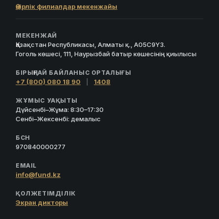
Өңірлік филиалдар мекенжайы
МЕКЕНЖАЙ
Қазақстан Республикасы, Алматы қ., A05C9Y3.
Гоголь көшесі, 111, Наурызбай батыр көшесінің қиылысы
БІРЫҢҒАЙ БАЙЛАНЫС ОРТАЛЫҒЫ
+7 (800) 080 18 90
|
1408
ЖҰМЫС УАҚЫТЫ
Дүйсенбі–Жұма: 8:30–17:30
Сенбі–Жексенбі: демалыс
БСН
970840000277
EMAIL
info@fund.kz
ҚОЛЖЕТІМДІЛІК
Экран дикторы