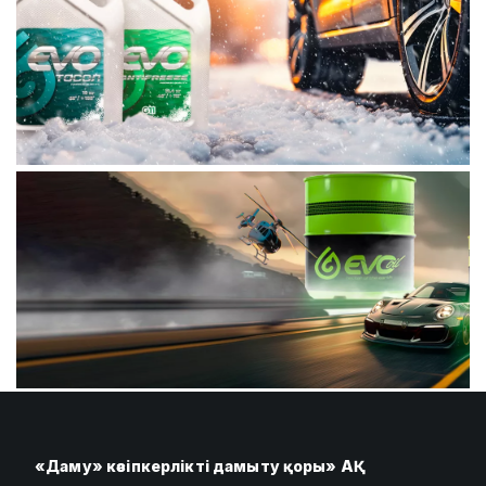
«Даму» кәсіпкерлікті дамыту қоры» АҚ