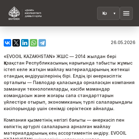
menu
26.05.2026
«EVOOIL KAZAKHSTAN» ЖШС — 2014 жылдан бері
Қазақстан Республикасының нарығында табысты жұмыс
істеп келе жатқан майлау материалдарының жетекші
отандық өндірушілерінің бірі. Елдің ірі өнеркәсіптік
орталығы — Павлодар қаласында орналасқан компания
заманауи технологияларды, кәсіби мамандар
командасын және жоғары сапа стандарттарын
үйлестіре отырып, экономиканың түрлі салаларындағы
кәсіпорындар үшін сенімді серіктеске айналды.
Компания қызметінің негізгі бағыты — өнеркәсіп пен
көліктің әртүрлі салаларына арналған майлау
материалдарының кең ассортиментін өндіру. EVOOIL