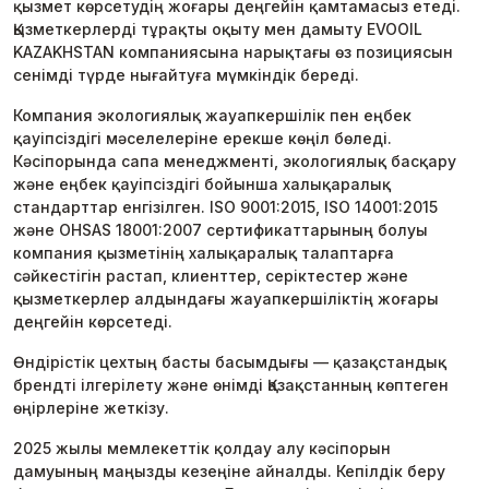
қызмет көрсетудің жоғары деңгейін қамтамасыз етеді.
Қызметкерлерді тұрақты оқыту мен дамыту EVOOIL
KAZAKHSTAN компаниясына нарықтағы өз позициясын
сенімді түрде нығайтуға мүмкіндік береді.
Компания экологиялық жауапкершілік пен еңбек
қауіпсіздігі мәселелеріне ерекше көңіл бөледі.
Кәсіпорында сапа менеджменті, экологиялық басқару
және еңбек қауіпсіздігі бойынша халықаралық
стандарттар енгізілген. ISO 9001:2015, ISO 14001:2015
және OHSAS 18001:2007 сертификаттарының болуы
компания қызметінің халықаралық талаптарға
сәйкестігін растап, клиенттер, серіктестер және
қызметкерлер алдындағы жауапкершіліктің жоғары
деңгейін көрсетеді.
Өндірістік цехтың басты басымдығы — қазақстандық
брендті ілгерілету және өнімді Қазақстанның көптеген
өңірлеріне жеткізу.
2025 жылы мемлекеттік қолдау алу кәсіпорын
дамуының маңызды кезеңіне айналды. Кепілдік беру