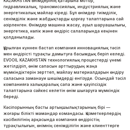
KAZAKHSTAN өнімдерінің қатарына мотор,
гидравликалық, трансмиссиялық, индустриялық және
энергетикалық майлар кіреді. Бұл өнімдер тиімділік,
сенімділік және жабдықтарды қорғау талаптарына сай
әзірленген. Өнімдер машина жасау, ауыл шаруашылығы,
энергетика, көлік және өндіріс салаларында кеңінен
қолданылады.
Құрылған күннен бастап компания инновациялық тәсіл
мен өндірісті тұрақты дамытуға басымдық беріп келеді.
EVOOIL KAZAKHSTAN технологиялық процестерді үнемі
жетілдіріп, өнім сапасын арттырудың жаңа
мүмкіндіктерін зерттеп, майлау материалдарын өндіру
саласына заманауи шешімдерді енгізуде. Осындай тәсіл
компанияға халықаралық сапа және қауіпсіздік
талаптарына сәйкес келетін өнім шығаруға мүмкіндік
береді.
Кәсіпорынның басты артықшылықтарының бірі —
жоғары білікті мамандар командасы. Қызметкерлердің
кәсібилігінің арқасында компания өндірістің
тұрақтылығын, өнімнің сенімділігін және клиенттерге