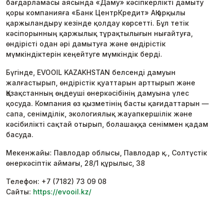
бағдарламасы аясында «Даму» кәсіпкерлікті дамыту
қоры компанияға «Банк ЦентрКредит» АҚ арқылы
қаржыландыру кезінде қолдау көрсетті. Бұл тетік
кәсіпорынның қаржылық тұрақтылығын нығайтуға,
өндірісті одан әрі дамытуға және өндірістік
мүмкіндіктерін кеңейтуге мүмкіндік берді.
Бүгінде, EVOOIL KAZAKHSTAN белсенді дамуын
жалғастырып, өндірістік қуаттарын арттырып және
Қазақстанның өңдеуші өнеркәсібінің дамуына үлес
қосуда. Компания өз қызметінің басты қағидаттарын —
сапа, сенімділік, экологиялық жауапкершілік және
кәсібилікті сақтай отырып, болашаққа сеніммен қадам
басуда.
Мекенжайы: Павлодар облысы, Павлодар қ., Солтүстік
өнеркәсіптік аймағы, 28/1 құрылыс, 38
Телефон: +7 (7182) 73 09 08
Сайты:
https://evooil.kz/