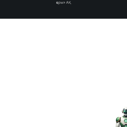
қоры» АҚ