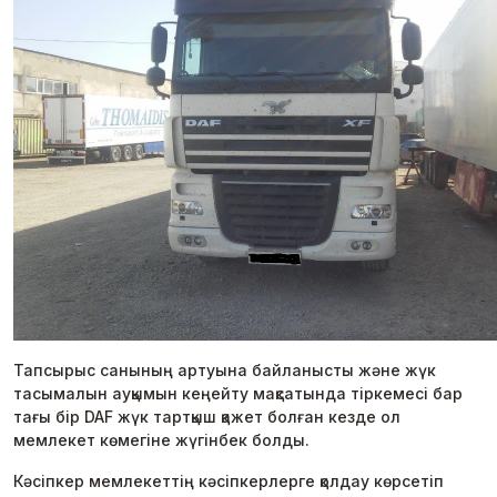
Тапсырыс санының артуына байланысты және жүк
тасымалын ауқымын кеңейту мақсатында тіркемесі бар
тағы бір DAF жүк тартқыш қажет болған кезде ол
мемлекет көмегіне жүгінбек болды.
Кәсіпкер мемлекеттің кәсіпкерлерге қолдау көрсетіп