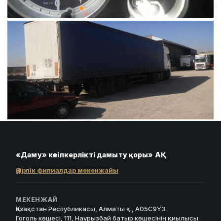
«Даму» кәсіпкерлікті дамыту қоры» АҚ
Өңірлік филиалдар мекенжайы
МЕКЕНЖАЙ
Қазақстан Республикасы, Алматы қ., A05C9Y3.
Гоголь көшесі, 111, Наурызбай батыр көшесінің қиылысы