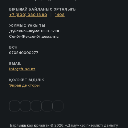
БІРЫҢҒАЙ БАЙЛАНЫС ОРТАЛЫҒЫ
+7 (800) 080 18 90
|
1408
ЖҰМЫС УАҚЫТЫ
Дүйсенбі–Жұма: 8:30–17:30
Сенбі–Жексенбі: демалыс
БСН
970840000277
EMAIL
info@fund.kz
ҚОЛЖЕТІМДІЛІК
Экран дикторы
Барлық құқықтар қорғалған © 2026. «Даму» кәсіпкерлікті дамыту