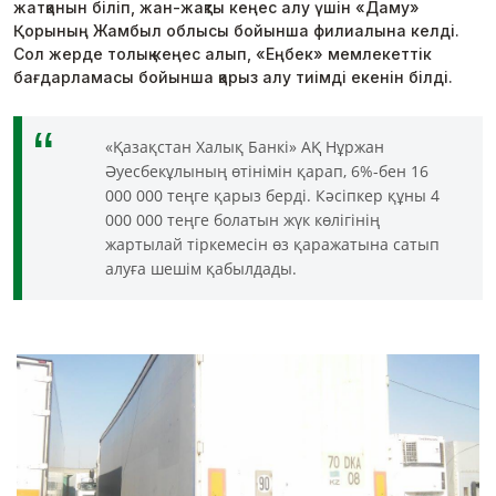
жатқанын біліп, жан-жақты кеңес алу үшін «Даму»
Қорының Жамбыл облысы бойынша филиалына келді.
Сол жерде толық кеңес алып, «Еңбек» мемлекеттік
бағдарламасы бойынша қарыз алу тиімді екенін білді.
«Қазақстан Халық Банкі» АҚ Нұржан
Әуесбекұлының өтінімін қарап, 6%-бен 16
000 000 теңге қарыз берді. Кәсіпкер құны 4
000 000 теңге болатын жүк көлігінің
жартылай тіркемесін өз қаражатына сатып
алуға шешім қабылдады.