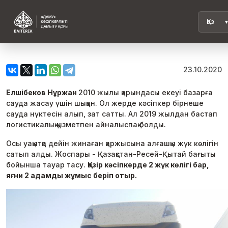
23.10.2020
Елшібеков Нұржан
2010 жылы қарындасы екеуі базарға
сауда жасау үшін шыққан. Ол жерде кәсіпкер бірнеше
сауда нүктесін алып, зат сатты. Ал 2019 жылдан бастап
логистикалық қызметпен айналыспақ болды.
Осы уақытқа дейін жинаған қаржысына алғашқы жүк көлігін
сатып алды. Жоспары - Қазақстан-Ресей-Қытай бағыты
бойынша тауар тасу.
Қазір кәсіпкерде 2 жүк көлігі бар,
яғни 2 адамды жұмыс беріп отыр.