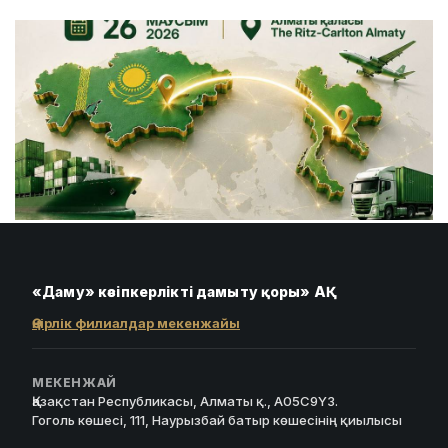
«Даму» кәсіпкерлікті дамыту қоры» АҚ
Өңірлік филиалдар мекенжайы
МЕКЕНЖАЙ
Қазақстан Республикасы, Алматы қ., A05C9Y3.
Гоголь көшесі, 111, Наурызбай батыр көшесінің қиылысы