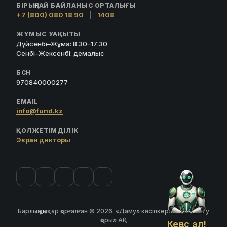
БІРЫҢҒАЙ БАЙЛАНЫС ОРТАЛЫҒЫ
+7 (800) 080 18 90
|
1408
ЖҰМЫС УАҚЫТЫ
Дүйсенбі–Жұма: 8:30–17:30
Сенбі–Жексенбі: демалыс
БСН
970840000277
EMAIL
info@fund.kz
ҚОЛЖЕТІМДІЛІК
Экран дикторы
Барлық құқықтар қорғалған © 2026. «Даму» кәсіпкерлікті дамыту
қоры» АҚ
Кеңес ал!