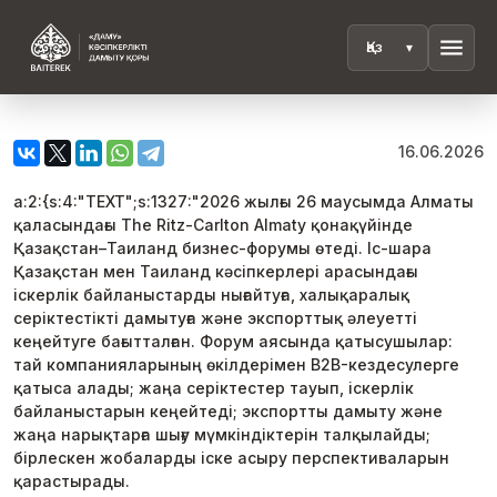
menu
16.06.2026
a:2:{s:4:"TEXT";s:1327:"2026 жылғы 26 маусымда Алматы
қаласындағы The Ritz-Carlton Almaty қонақүйінде
Қазақстан–Таиланд бизнес-форумы өтеді. Іс-шара
Қазақстан мен Таиланд кәсіпкерлері арасындағы
іскерлік байланыстарды нығайтуға, халықаралық
серіктестікті дамытуға және экспорттық әлеуетті
кеңейтуге бағытталған. Форум аясында қатысушылар:
тай компанияларының өкілдерімен B2B-кездесулерге
қатыса алады; жаңа серіктестер тауып, іскерлік
байланыстарын кеңейтеді; экспортты дамыту және
жаңа нарықтарға шығу мүмкіндіктерін талқылайды;
бірлескен жобаларды іске асыру перспективаларын
қарастырады.