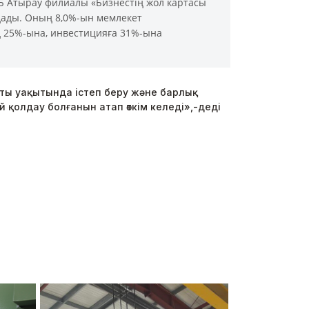
Б Атырау филиалы «Бизнестің жол картасы
дады. Оның 8,0%-ын мемлекет
ң 25%-ына, инвестицияға 31%-ына
сты уақытында істеп беру және барлық
 қолдау болғанын атап өткім келеді»,-деді