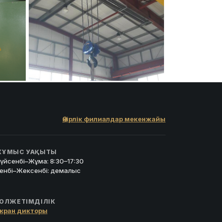
Өңірлік филиалдар мекенжайы
ҰМЫС УАҚЫТЫ
үйсенбі–Жұма: 8:30–17:30
енбі–Жексенбі: демалыс
ОЛЖЕТІМДІЛІК
кран дикторы