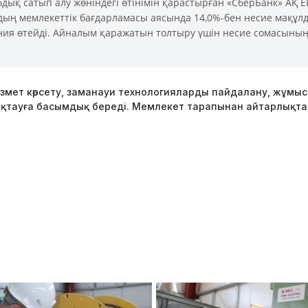
ық сатып алу жөніндегі өтінімін қарастырған «СберБанк» АҚ Е
удың мемлекеттік бағдарламасы аясында 14,0%-бен несие мақұл
ния өтейді. Айналым қаражатын толтыру үшін несие сомасыны
ызмет көрсету, заманауи технологияларды пайдалану, жұмы
сақтауға басымдық береді. Мемлекет тарапынан айтарлықтай