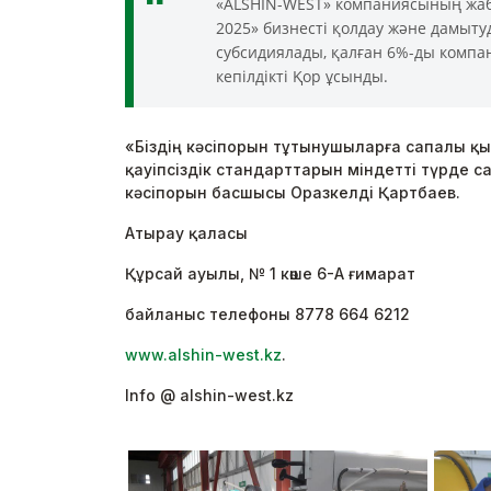
«ALSHIN-WEST» компаниясының жабд
2025» бизнесті қолдау және дамыт
субсидиялады, қалған 6%-ды компа
кепілдікті Қор ұсынды.
«Біздің кәсіпорын тұтынушыларға сапалы қ
қауіпсіздік стандарттарын міндетті түрде 
кәсіпорын басшысы Оразкелді Қартбаев.
Атырау қаласы
Құрсай ауылы, № 1 көше 6-А ғимарат
байланыс телефоны 8778 664 6212
www.alshin-west.kz
.
Info @ alshin-west.kz