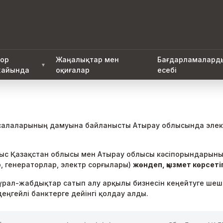
ор
Жаңалықтар мен
Бағдарламалард
▼
айында
оқиғалар
есебі
 да салаларының дамуына байланысты Атырау облысында эл
ыс Қазақстан облысы мен Атырау облысы кәсіпорындарының
, генераторлар, электр сорғылары)
жөндеп, қызмет көрсетіп
 құрал-жабдықтар сатып алу арқылы бизнесін кеңейтуге ше
деңгейлі банктерге дейінгі қолдау алды.