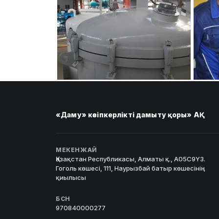
«Даму» кәсіпкерлікті дамыту қоры» АҚ
МЕКЕНЖАЙ
Қазақстан Республикасы, Алматы қ., A05C9Y3.
Гоголь көшесі, 111, Наурызбай батыр көшесінің
қиылысы
БСН
970840000277