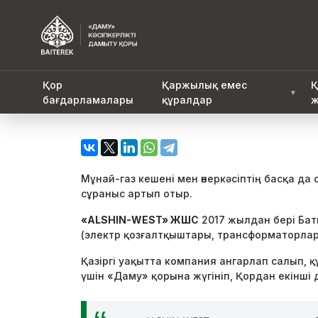
Қор
Қаржылық емес
Қ
▼
бағдарламалары
құралдар
ж
Мұнай-газ кешені мен өнеркәсіптің басқа
сұраныс артып отыр.
«ALSHIN-WEST» ЖШС
2017 жылдан бері Бат
(электр қозғалтқыштары, трансформаторлар
Қазіргі уақытта компания ангарлап салып,
үшін «Даму» қорына жүгініп, Қордан екінші 