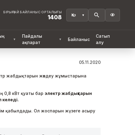
БІРЫҢҒАЙ БАЙЛАНЫС ОРТАЛЫҒЫ

1408
ың
Пайдалы
Сатып
Байланыс
▼
▼
ақпарат
алу
05.11.2020
ектр жабдықтарын жөндеу жұмыстарына
 0,8 кВт қуаты бар
электр жабдықтарын
 келеді.
шім қабылдады. Ол жоспарын жүзеге асыру