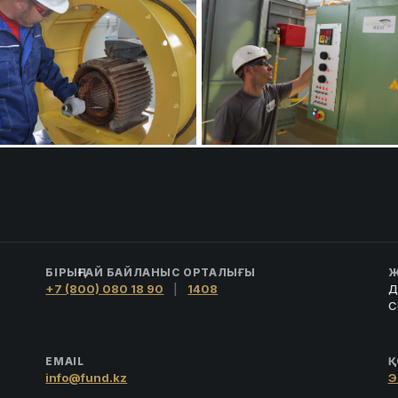
БІРЫҢҒАЙ БАЙЛАНЫС ОРТАЛЫҒЫ
Ж
+7 (800) 080 18 90
|
1408
Д
С
EMAIL
Қ
info@fund.kz
Э