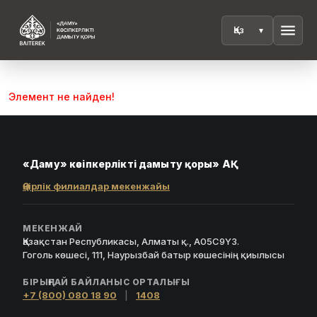
menu
Элемент не найден!
«Даму» кәсіпкерлікті дамыту қоры» АҚ
Өңірлік филиалдар мекенжайы
МЕКЕНЖАЙ
Қазақстан Республикасы, Алматы қ., A05C9Y3.
Гоголь көшесі, 111, Наурызбай батыр көшесінің қиылысы
БІРЫҢҒАЙ БАЙЛАНЫС ОРТАЛЫҒЫ
+7 (800) 080 18 90
|
1408