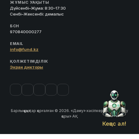
ЖҰМЫС УАҚЫТЫ
Дүйсенбі–Жұма: 8:30–17:30
Сенбі–Жексенбі: демалыс
БСН
970840000277
EMAIL
info@fund.kz
ҚОЛЖЕТІМДІЛІК
Экран дикторы
Барлық құқықтар қорғалған © 2026. «Даму» кәсіпкерлікті дамыту
қоры» АҚ
Кеңес ал!