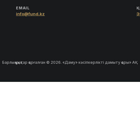
EMAIL
Қ
info@fund.kz
Э
Барлық құқықтар қорғалған © 2026. «Даму» кәсіпкерлікті дамыту қоры» АҚ