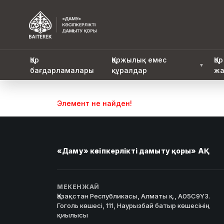
Қор
Қаржылық емес
Қор
▼
бағдарламалары
құралдар
жа
Элемент не найден!
«Даму» кәсіпкерлікті дамыту қоры» АҚ
МЕКЕНЖАЙ
Қазақстан Республикасы, Алматы қ., A05C9Y3.
Гоголь көшесі, 111, Наурызбай батыр көшесінің
қиылысы