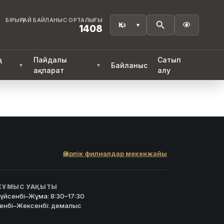
БІРЫҢҒАЙ БАЙЛАНЫС ОРТАЛЫҒЫ

1408
ң
Пайдалы
Сатып
Байланыс
▼
▼
ақпарат
алу
Өңірлік филиалдар мекенжайы
ҰМЫС УАҚЫТЫ
үйсенбі–Жұма: 8:30–17:30
енбі–Жексенбі: демалыс