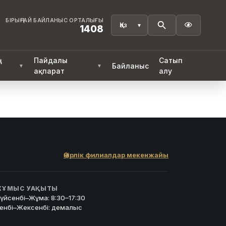
БІРЫҢҒАЙ БАЙЛАНЫС ОРТАЛЫҒЫ

1408
ң
Пайдалы
Сатып
Байланыс
▼
▼
ақпарат
алу
Өңірлік филиалдар мекенжайы
ҰМЫС УАҚЫТЫ
үйсенбі–Жұма: 8:30–17:30
енбі–Жексенбі: демалыс