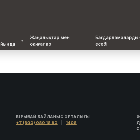
Жаңалықтар мен
Бағдарламаларды
▼
йында
оқиғалар
есебі
БІРЫҢҒАЙ БАЙЛАНЫС ОРТАЛЫҒЫ
Ж
+7 (800) 080 18 90
|
1408
Д
С