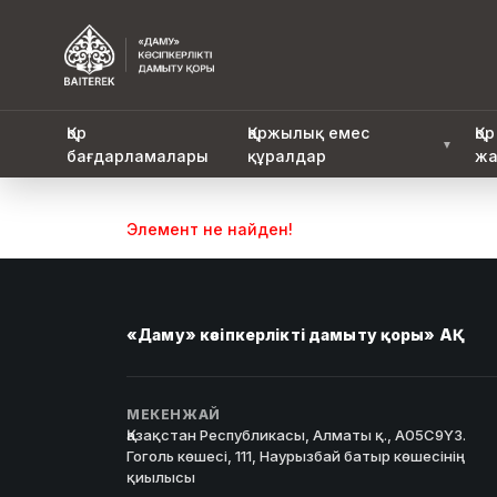
Қор
Қаржылық емес
Қор
▼
бағдарламалары
құралдар
жа
Элемент не найден!
«Даму» кәсіпкерлікті дамыту қоры» АҚ
МЕКЕНЖАЙ
Қазақстан Республикасы, Алматы қ., A05C9Y3.
Гоголь көшесі, 111, Наурызбай батыр көшесінің
қиылысы