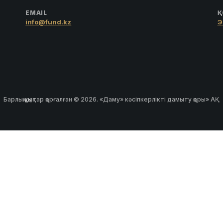
EMAIL
Қ
info@fund.kz
Э
Барлық құқықтар қорғалған © 2026. «Даму» кәсіпкерлікті дамыту қоры» АҚ