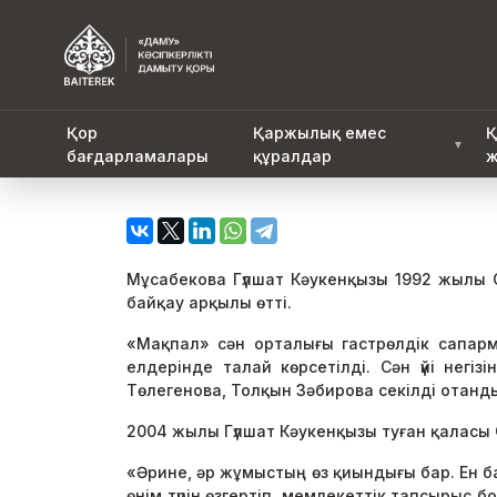
Қор
Қаржылық емес
Қ
▼
бағдарламалары
құралдар
ж
Мұсабекова Гүлшат Кәукенқызы 1992 жылы 
байқау арқылы өтті.
«Мақпал» сән орталығы гастрөлдік сапарм
елдерінде талай көрсетілді. Сән үйі негі
Төлегенова, Толқын Зәбирова секілді отандық
2004 жылы Гүлшат Кәукенқызы туған қаласы 
«Әрине, әр жұмыстың өз қиындығы бар. Ен б
өнім түрін өзгертіп, мемлекеттік тапсырыс 