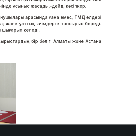
нінде ұсыныс жасады,-дейді кәсіпкер.
ұтынушылары арасында ғана емес, ТМД елдері
ық және ұлттық киімдерге тапсырыс береді.
 шығарып келеді.
сырыстардың бір бөлігі Алматы және Астана