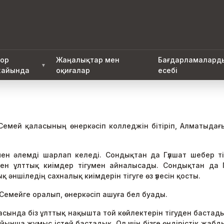
ор
Жаңалықтар мен
Бағдарламалард
▼
айында
оқиғалар
есебі
Семей қаласының өнеркәсіп колледжін бітіріп, Алматыда
ен әлемді шарлап келеді. Сондықтан да Гүлшат шебер т
зінен ұлттық киімдер тігумен айналысады. Сондықтан да Г
 әншіледің сахналық киімдерін тігуге өз үлесін қосты.
Семейге оралып, өнеркәсіп ашуға бел буады.
асында біз ұлттық нақышта той көйлектерін тігуден бастады
бойынша жұмыс істей бастадық. Ол үшін бізге өндірістік жа