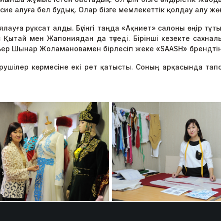
сие алуға бел будық. Олар бізге мемлекеттік қолдау алу жө
ялауға рұксат алды. Бүгінгі таңда «Ақниет» салоны өңір т
Қытай мен Жапониядан да түседі. Бірінші кезекте сахнал
ьер Шынар Жоламановамен бірлесіп жеке «SAASH» брендтін
рушілер көрмесіне екі рет қатысты. Соның арқасында тап