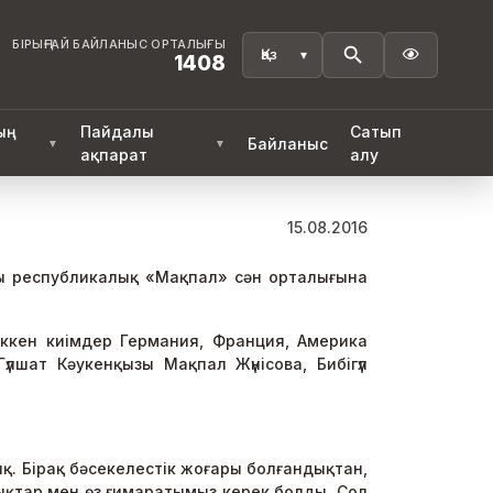
БІРЫҢҒАЙ БАЙЛАНЫС ОРТАЛЫҒЫ

1408
ың
Пайдалы
Сатып
Байланыс
▼
▼
ақпарат
алу
15.08.2016
ғы республикалық «Мақпал» сән орталығына
іккен киімдер Германия, Франция, Америка
үлшат Кәукенқызы Мақпал Жүнісова, Бибігүл
қ. Бірақ бәсекелестік жоғары болғандықтан,
бдықтар мен өз ғимаратымыз керек болды. Сол