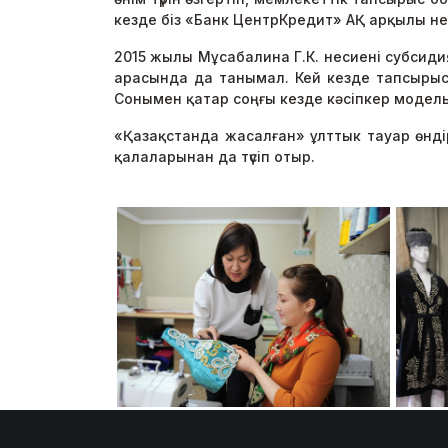
кезде біз «Банк ЦентрКредит» АҚ арқылы не
2015 жылы Мұсабалина Г.К. несиені субсиди
арасында да танымал. Кей кезде тапсырыс 
Сонымен қатар соңғы кезде кәсіпкер модел
«Қазақстанда жасалған» ұлттык тауар өнді
қалаларынан да түсіп отыр.