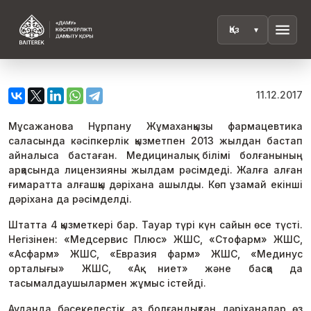
menu
11.12.2017
Мұсажанова Нұрпану Жұмаханқызы фармацевтика
саласында кәсіпкерлік қызметпен 2013 жылдан бастап
айналыса бастаған. Медициналық білімі болғанының
арқасында лицензияны жылдам рәсімдеді. Жалға алған
ғимаратта алғашқы дәріхана ашылды. Көп ұзамай екінші
дәріхана да рәсімделді.
Штатта 4 қызметкері бар. Тауар түрі күн сайын өсе түсті.
Негізінен: «Медсервис Плюс» ЖШС, «Стофарм» ЖШС,
«Асфарм» ЖШС, «Евразия фарм» ЖШС, «Мединус
орталығы» ЖШС, «Ақ ниет» және басқа да
тасымалдаушылармен жұмыс істейді.
Ауданда бәсекелестік аз болғандықтан дәріханалар өз