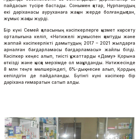
пайдасын түсіре бастады. Сонымен қатар, Нұрпанудың
екі дәріханасы ауруханаға жақын жерде болғандықтан,
жұмыс жақсы жүрді.
Бір күні Семей қаласының кәсіпкерлерге қызмет көрсету
орталығына келіп, «Нәтижелі жұмыспен қамтуды және
жаппай кәсіпкерлікті дамытудың 2017 – 2021 жылдарға
арналған бағдарламасы бағдарламасы» жайлы білді.
Кәсіпкер кеңес алып, тиісті құжаттарды «Даму» Қорына
өткізді және қысқа мерзімде ол мақұлданды. Нәтижесінде
8 млн теңге мөлшеріндегі, 6%-дық несие алып, Қордың
кепілдігін де пайдаланды. Бүгінгі күні кәсіпкер бір
дәріхана ғимаратын сатып алды.