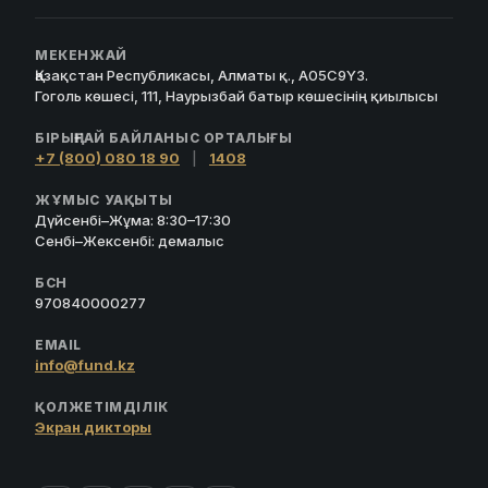
МЕКЕНЖАЙ
Қазақстан Республикасы, Алматы қ., A05C9Y3.
Гоголь көшесі, 111, Наурызбай батыр көшесінің қиылысы
БІРЫҢҒАЙ БАЙЛАНЫС ОРТАЛЫҒЫ
+7 (800) 080 18 90
|
1408
ЖҰМЫС УАҚЫТЫ
Дүйсенбі–Жұма: 8:30–17:30
Сенбі–Жексенбі: демалыс
БСН
970840000277
EMAIL
info@fund.kz
ҚОЛЖЕТІМДІЛІК
Экран дикторы