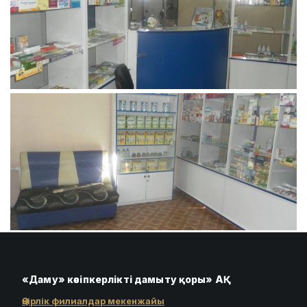
«Даму» кәсіпкерлікті дамыту қоры» АҚ
Өңірлік филиалдар мекенжайы