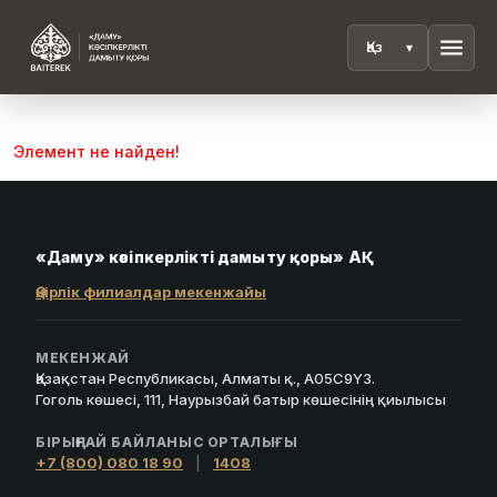
menu
Элемент не найден!
«Даму» кәсіпкерлікті дамыту қоры» АҚ
Өңірлік филиалдар мекенжайы
МЕКЕНЖАЙ
Қазақстан Республикасы, Алматы қ., A05C9Y3.
Гоголь көшесі, 111, Наурызбай батыр көшесінің қиылысы
БІРЫҢҒАЙ БАЙЛАНЫС ОРТАЛЫҒЫ
+7 (800) 080 18 90
|
1408