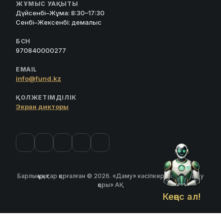
ЖҰМЫС УАҚЫТЫ
Дүйсенбі–Жұма: 8:30–17:30
Сенбі–Жексенбі: демалыс
БСН
970840000277
EMAIL
info@fund.kz
ҚОЛЖЕТІМДІЛІК
Экран дикторы
Барлық құқықтар қорғалған © 2026. «Даму» кәсіпкерлікті дамыту
қоры» АҚ
Кеңес ал!