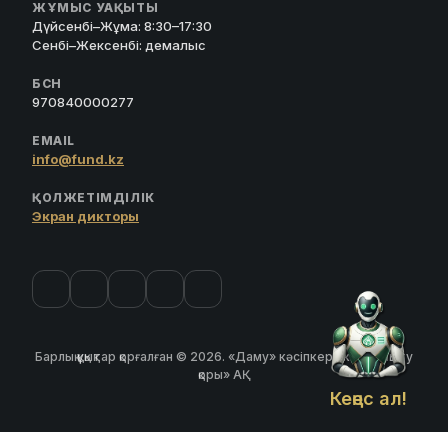
ЖҰМЫС УАҚЫТЫ
Дүйсенбі–Жұма: 8:30–17:30
Сенбі–Жексенбі: демалыс
БСН
970840000277
EMAIL
info@fund.kz
ҚОЛЖЕТІМДІЛІК
Экран дикторы
Барлық құқықтар қорғалған © 2026. «Даму» кәсіпкерлікті дамыту
қоры» АҚ
Кеңес ал!