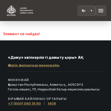
menu
Элемент не найден!
«Даму» кәсіпкерлікті дамыту қоры» АҚ
Өңірлік филиалдар мекенжайы
МЕКЕНЖАЙ
Қазақстан Республикасы, Алматы қ., A05C9Y3.
Гоголь көшесі, 111, Наурызбай батыр көшесінің қиылысы
БІРЫҢҒАЙ БАЙЛАНЫС ОРТАЛЫҒЫ
+7 (800) 080 18 90
|
1408