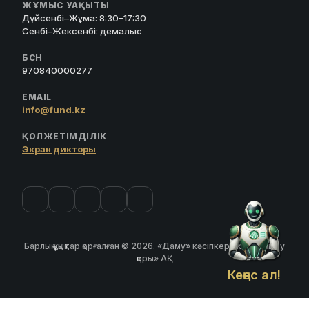
ЖҰМЫС УАҚЫТЫ
Дүйсенбі–Жұма: 8:30–17:30
Сенбі–Жексенбі: демалыс
БСН
970840000277
EMAIL
info@fund.kz
ҚОЛЖЕТІМДІЛІК
Экран дикторы
Барлық құқықтар қорғалған © 2026. «Даму» кәсіпкерлікті дамыту
қоры» АҚ
Кеңес ал!