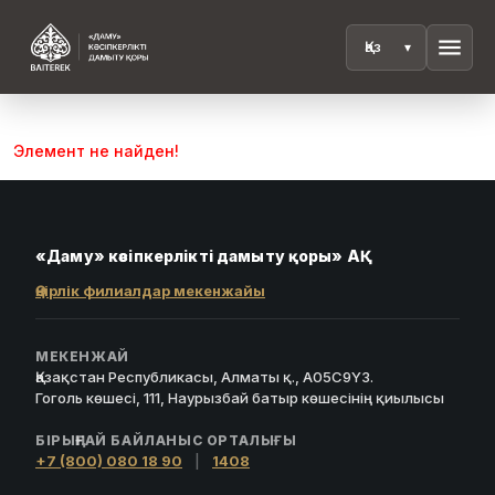
menu
Элемент не найден!
«Даму» кәсіпкерлікті дамыту қоры» АҚ
Өңірлік филиалдар мекенжайы
МЕКЕНЖАЙ
Қазақстан Республикасы, Алматы қ., A05C9Y3.
Гоголь көшесі, 111, Наурызбай батыр көшесінің қиылысы
БІРЫҢҒАЙ БАЙЛАНЫС ОРТАЛЫҒЫ
+7 (800) 080 18 90
|
1408