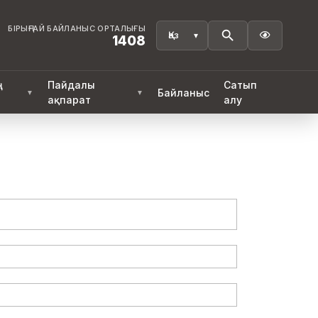
БІРЫҢҒАЙ БАЙЛАНЫС ОРТАЛЫҒЫ

1408
ң
Пайдалы
Сатып
Байланыс
▼
▼
ақпарат
алу