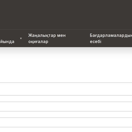
Жаңалықтар мен
Бағдарламаларды
▼
йында
оқиғалар
есебі