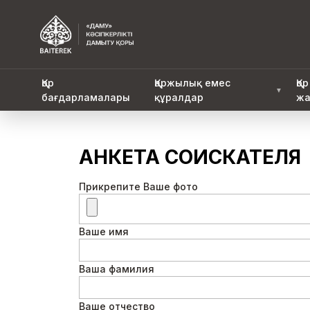
Қор
Қаржылық емес
Қор
▼
бағдарламалары
құралдар
жа
АНКЕТА СОИСКАТЕЛЯ
Прикрепите Ваше фото
Ваше имя
Ваша фамилия
Ваше отчество